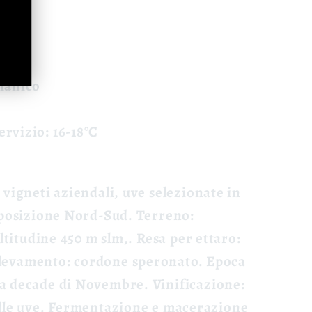
i.
lianico
rvizio: 16-18°C
: vigneti aziendali, uve selezionate in
sposizione Nord-Sud.
Terreno
:
altitudine 450 m slm,.
Resa per ettaro
:
llevamento
: cordone speronato.
Epoca
ma decade di Novembre.
Vinificazione
:
lle uve. Fermentazione e macerazione