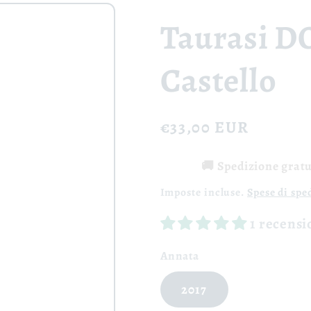
Taurasi D
Castello
Prezzo
€33,00 EUR
di
🚚 Spedizione gratui
listino
Imposte incluse.
Spese di spe
1 recens
Annata
2017