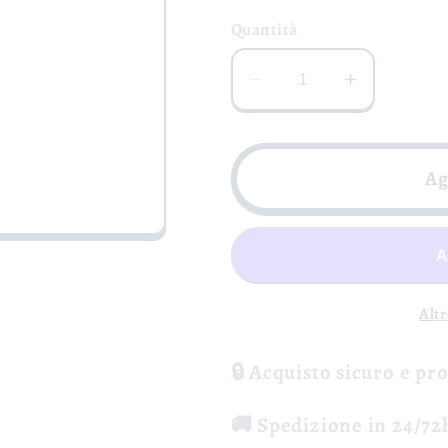
Quantità
Diminuisci
Aumenta
quantità
quantità
per
per
Taurasi
Taurasi
Ag
DOCG
DOCG
-
-
Antico
Antico
Castello
Castello
Alt
🔒 Acquisto sicuro e pr
🚚 Spedizione in 24/72h