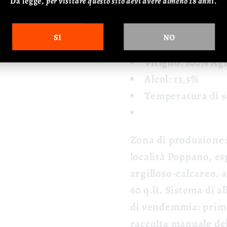
Da legge,
p
er visitare questo sito devi avere almeno 18 anni.
stagionati, salumi irpin
📊 Dati Tecnici
SI
NO
Vitigno: 100% Ag
Alcol: 13,5%
Temperatura di se
Zona di produzione
località Poppano, e
argilloso-calcareo, 
60 q.li.
Sistema di a
di vendemmia
: pri
raccolta manuale de