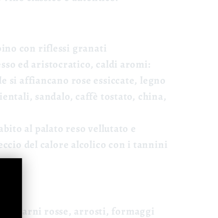
ino con riflessi granati
so ed aristocratico, caldi aromi:
e si affiancano rose essiccate, legno
entali, sandalo, caffè tostato, china,
bito al palato reso vellutato e
eccio del calore alcolico con i tannini
agù, carni rosse, arrosti, formaggi