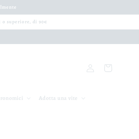
ilmente
i o superiore, di 90€
Accedi
Carrello
tronomici
Adotta una vite