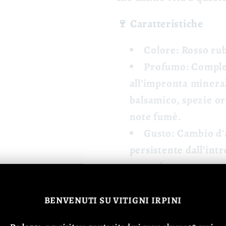
🍷 Caratteristiche
Colore:
Rosso rub
Profumo:
Comples
all’impronta mineral
balsamico, spezie ori
note fumè.
Gusto:
Cambio d’a
persistente dall’intr
austeri.
🍽️ Abbinamenti
BENVENUTI
SU VITIGNI IRPINI
Perfetto con pasta al r