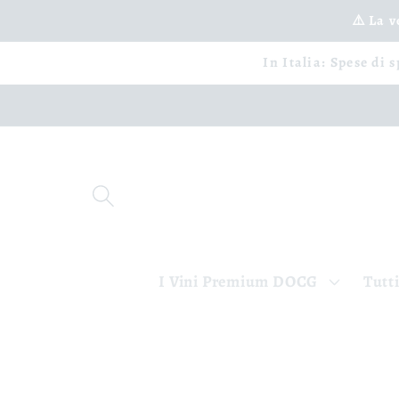
Vai
⚠️ La 
direttamente
ai contenuti
In Italia: Spese di 
I Vini Premium DOCG
Tutti