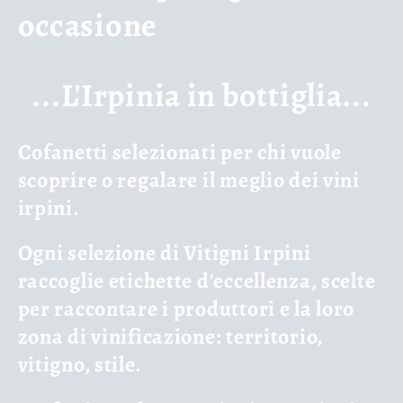
l
occasione
l
...L'Irpinia in bottiglia...
e
z
Cofanetti selezionati per chi vuole
scoprire o regalare il meglio dei vini
i
irpini.
o
Ogni selezione di Vitigni Irpini
n
raccoglie etichette d'eccellenza, scelte
e
per raccontare i produttori e la loro
zona di vinificazione: territorio,
:
vitigno, stile.