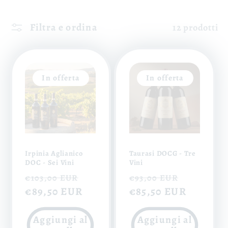
Filtra e ordina
12 prodotti
In offerta
In offerta
Irpinia Aglianico
Taurasi DOCG - Tre
DOC - Sei Vini
Vini
Prezzo
Prezzo
Prezzo
Prezzo
€103,00 EUR
€93,00 EUR
di
€89,50 EUR
scontato
di
€85,50 EUR
scontat
listino
listino
Aggiungi al
Aggiungi al