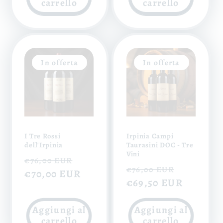
carrello
carrello
In offerta
In offerta
I Tre Rossi
Irpinia Campi
dell'Irpinia
Taurasini DOC - Tre
Vini
Prezzo
Prezzo
€76,00 EUR
Prezzo
Prezzo
€76,00 EUR
di
€70,00 EUR
scontato
di
€69,50 EUR
scontat
listino
listino
Aggiungi al
Aggiungi al
carrello
carrello