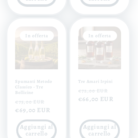
In offerta
In offerta
Spumanti Metodo
Tre Amari Irpini
Classico - Tre
Prezzo
Prezzo
€72,00 EUR
Bollicine
di
€66,00 EUR
scontat
Prezzo
Prezzo
€75,00 EUR
listino
di
€69,00 EUR
scontato
listino
Aggiungi al
Aggiungi al
carrello
carrello