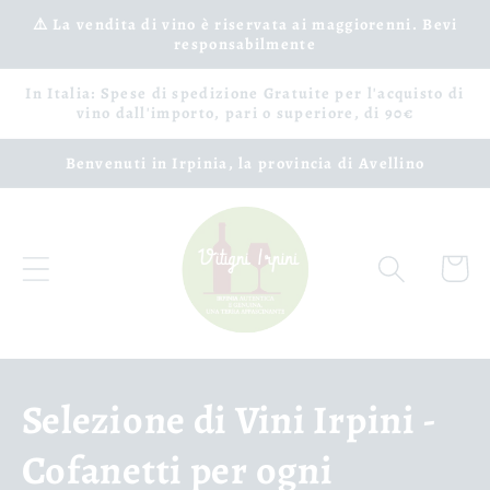
Vai
⚠️ La vendita di vino è riservata ai maggiorenni. Bevi
direttamente
responsabilmente
ai contenuti
In Italia: Spese di spedizione Gratuite per l'acquisto di
vino dall'importo, pari o superiore, di 90€
Benvenuti in Irpinia, la provincia di Avellino
Carrell
C
Selezione di Vini Irpini -
o
Cofanetti per ogni