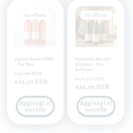
In offerta
In offerta
Irpinia Rosato DOC
Spumanti Metodo
- Tre Vini
Charmat - Tre
Bollicine
Prezzo
Prezzo
€51,00 EUR
Prezzo
Prezzo
€48,00 EUR
di
€45,50 EUR
scontato
di
€44,00 EUR
scontat
listino
listino
Aggiungi al
Aggiungi al
carrello
carrello