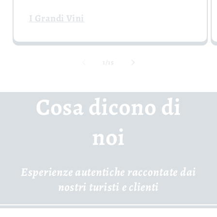
I Grandi Vini
su
1
/
15
Cosa dicono di
noi
Esperienze autentiche raccontate dai
nostri turisti e clienti