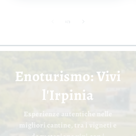
su
1
/
3
Enoturismo: Vivi
l'Irpinia
Esperienze autentiche nelle
migliori cantine, tra i vigneti e