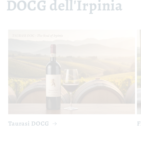
DOCG dell'Irpinia
Taurasi DOCG
F