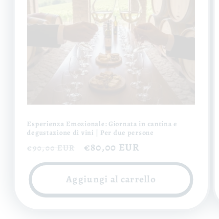
Esperienza Emozionale: Giornata in cantina e
degustazione di vini | Per due persone
Prezzo
Prezzo
€80,00 EUR
€90,00 EUR
di
scontato
listino
Aggiungi al carrello