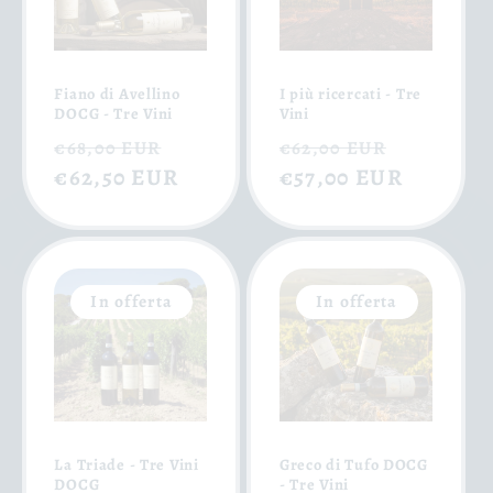
Fiano di Avellino
I più ricercati - Tre
DOCG - Tre Vini
Vini
Prezzo
Prezzo
Prezzo
Prezzo
€68,00 EUR
€62,00 EUR
di
€62,50 EUR
scontato
di
€57,00 EUR
scontat
listino
listino
In offerta
In offerta
La Triade - Tre Vini
Greco di Tufo DOCG
DOCG
- Tre Vini