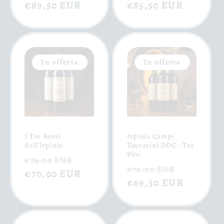
di
€89,50 EUR
scontato
di
€85,50 EUR
scontat
listino
listino
In offerta
In offerta
I Tre Rossi
Irpinia Campi
dell'Irpinia
Taurasini DOC - Tre
Vini
Prezzo
Prezzo
€76,00 EUR
Prezzo
Prezzo
€76,00 EUR
di
€70,00 EUR
scontato
di
€69,50 EUR
scontat
listino
listino