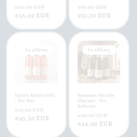
Prezzo
Prezzo
Prezzo
Prezzo
€64,00 EUR
€56,00 EUR
di
€56,50 EUR
scontato
di
€51,50 EUR
scontat
listino
listino
In offerta
In offerta
Irpinia Rosato DOC
Spumanti Metodo
- Tre Vini
Charmat - Tre
Bollicine
Prezzo
Prezzo
€51,00 EUR
Prezzo
Prezzo
€48,00 EUR
di
€45,50 EUR
scontato
di
€44,00 EUR
scontat
listino
listino