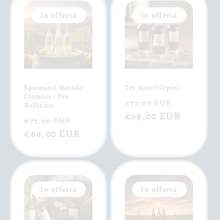
In offerta
In offerta
Spumanti Metodo
Tre Amari Irpini
Classico - Tre
Prezzo
Prezzo
€72,00 EUR
Bollicine
di
€66,00 EUR
scontat
Prezzo
Prezzo
€75,00 EUR
listino
di
€69,00 EUR
scontato
listino
In offerta
In offerta