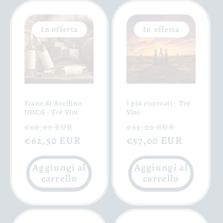
In offerta
In offerta
Fiano di Avellino
I più ricercati - Tre
DOCG - Tre Vini
Vini
Prezzo
Prezzo
Prezzo
Prezzo
€68,00 EUR
€62,00 EUR
di
€62,50 EUR
scontato
di
€57,00 EUR
scontat
listino
listino
Aggiungi al
Aggiungi al
carrello
carrello