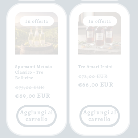
In offerta
In offerta
Spumanti Metodo
Tre Amari Irpini
Classico - Tre
Prezzo
Prezzo
€72,00 EUR
Bollicine
di
€66,00 EUR
scontat
Prezzo
Prezzo
€75,00 EUR
listino
di
€69,00 EUR
scontato
listino
Aggiungi al
Aggiungi al
carrello
carrello