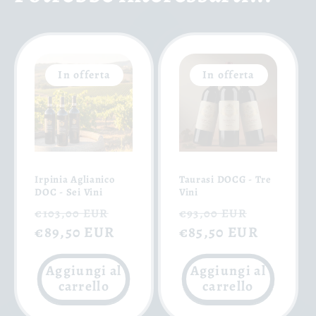
In offerta
In offerta
Irpinia Aglianico
Taurasi DOCG - Tre
DOC - Sei Vini
Vini
Prezzo
Prezzo
Prezzo
Prezzo
€103,00 EUR
€93,00 EUR
di
€89,50 EUR
scontato
di
€85,50 EUR
scontat
listino
listino
Aggiungi al
Aggiungi al
carrello
carrello