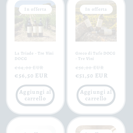
In offerta
In offerta
La Triade - Tre Vini
Greco di Tufo DOCG
DOCG
- Tre Vini
Prezzo
Prezzo
Prezzo
Prezzo
€64,00 EUR
€56,00 EUR
di
€56,50 EUR
scontato
di
€51,50 EUR
scontat
listino
listino
Aggiungi al
Aggiungi al
carrello
carrello