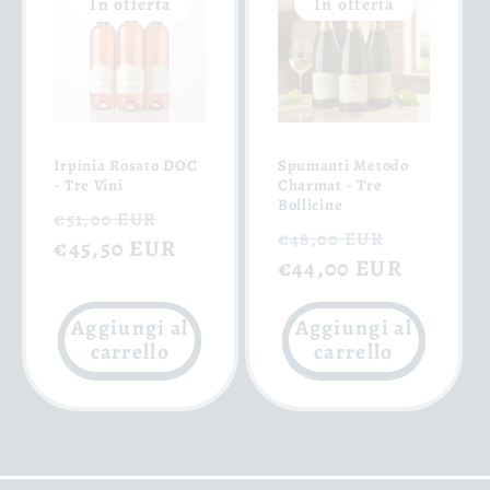
In offerta
In offerta
Irpinia Rosato DOC
Spumanti Metodo
- Tre Vini
Charmat - Tre
Bollicine
Prezzo
Prezzo
€51,00 EUR
Prezzo
Prezzo
€48,00 EUR
di
€45,50 EUR
scontato
di
€44,00 EUR
scontat
listino
listino
Aggiungi al
Aggiungi al
carrello
carrello