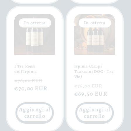
In offerta
In offerta
I Tre Rossi
Irpinia Campi
dell'Irpinia
Taurasini DOC - Tre
Vini
Prezzo
Prezzo
€76,00 EUR
Prezzo
Prezzo
€76,00 EUR
di
€70,00 EUR
scontato
di
€69,50 EUR
scontat
listino
listino
Aggiungi al
Aggiungi al
carrello
carrello