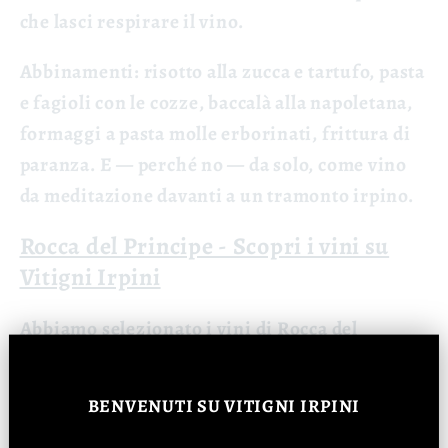
che lasci respirare il vino.
Abbinamenti:
risotto alla zucca e tartufo, pasta
e fagioli con le cozze, baccalà alla napoletana,
formaggi a pasta molle erborinati, frittura di
paranza. E — perché no — da solo, come vino
da meditazione davanti a un tramonto irpino.
Rocca del Principe - Scopri i vini su
Vitigni Irpini
Abbiamo selezionato i vini di Rocca del
Principe perché rappresentano esattamente
quello in cui crediamo: territorio, autenticità,
BENVENUTI
SU VITIGNI IRPINI
artigianalità. Vini che raccontano un luogo