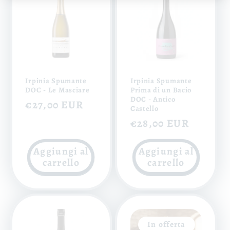
Irpinia Spumante
Irpinia Spumante
DOC - Le Masciare
Prima di un Bacio
DOC - Antico
Prezzo
€27,00 EUR
Castello
di
Prezzo
€28,00 EUR
listino
di
Aggiungi al
Aggiungi al
listino
carrello
carrello
In offerta