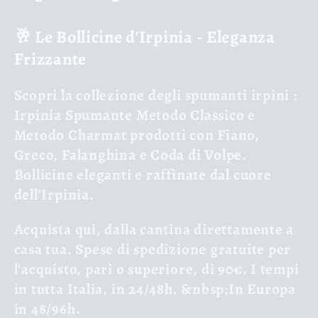
l
🥂 Le Bollicine d'Irpinia - Eleganza
l
Frizzante
e
Scopri la
collezione degli spumanti irpini
:
z
Irpinia Spumante Metodo Classico e
Metodo Charmat prodotti con Fiano,
i
Greco, Falanghina e Coda di Volpe.
o
Bollicine eleganti e raffinate dal cuore
dell'Irpinia.
n
Acquista qui, dalla cantina direttamente a
e
casa tua. Spese di spedizione gratuite per
l'acquisto, pari o superiore, di 90€. I tempi
:
in tutta Italia, in 24/48h. &nbsp;In Europa
in 48/96h.