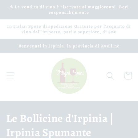
Vai
⚠️ La vendita di vino è riservata ai maggiorenni. Bevi
direttamente
responsabilmente
ai contenuti
In Italia: Spese di spedizione Gratuite per l'acquisto di
vino dall'importo, pari o superiore, di 90€
Benvenuti in Irpinia, la provincia di Avellino
Carrell
C
Le Bollicine d'Irpinia |
o
Irpinia Spumante