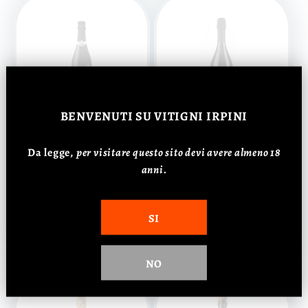
BENVENUTI
SU VITIGNI IRPINI
Irpinia Spumante
Irpinia Spumante
Rinascita DOC - Vini
Bla Bla Bla - De'
Da legge,
p
er visitare questo sito devi avere almeno 18
Contrada
Gaeta
anni.
Prezzo
€26,00 EUR
Prezzo
€26,00 EUR
di
di
Aggiungi al
Aggiungi al
listino
listino
SI
carrello
carrello
NO