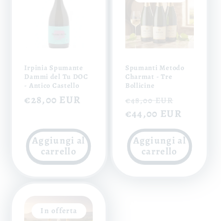
Irpinia Spumante
Spumanti Metodo
Dammi del Tu DOC
Charmat - Tre
- Antico Castello
Bollicine
Prezzo
€28,00 EUR
Prezzo
Prezzo
€48,00 EUR
di
di
€44,00 EUR
scontat
listino
listino
Aggiungi al
Aggiungi al
carrello
carrello
In offerta