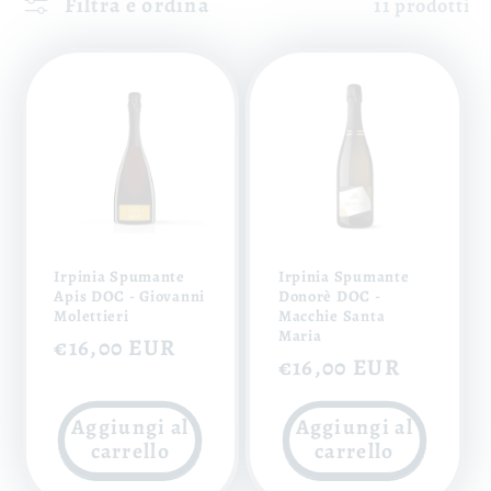
Filtra e ordina
11 prodotti
Irpinia Spumante
Irpinia Spumante
Apis DOC - Giovanni
Donorè DOC -
Molettieri
Macchie Santa
Maria
Prezzo
€16,00 EUR
Prezzo
€16,00 EUR
di
di
listino
Aggiungi al
Aggiungi al
listino
carrello
carrello