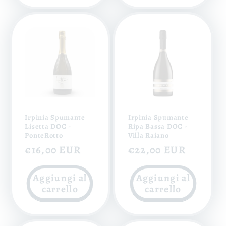
Irpinia Spumante
Irpinia Spumante
Lisetta DOC -
Ripa Bassa DOC -
PonteRotto
Villa Raiano
Prezzo
€16,00 EUR
Prezzo
€22,00 EUR
di
di
Aggiungi al
Aggiungi al
listino
listino
carrello
carrello