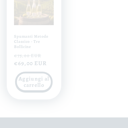
Spumanti Metodo
Classico - Tre
Bollicine
Prezzo
Prezzo
€75,00 EUR
di
€69,00 EUR
scontato
listino
Aggiungi al
carrello