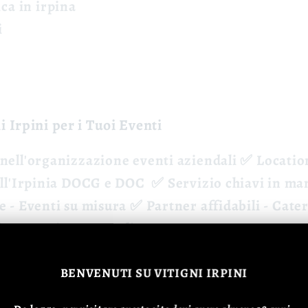
ica
in irpina
i
i Irpini per i Tuoi Eventi
nell'organizzazione eventi aziendali ✅
Locatio
ell'Irpinia DOCG e DOC
✅
Servizio chiavi in ma
e
- Eventi su misura ✅
Partner affidabili
- Cater
ia autentica e accogliente
BENVENUTI
SU VITIGNI IRPINI
ioni: