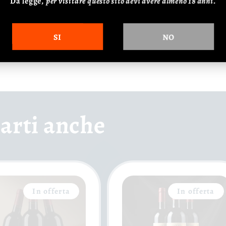
Da legge,
p
er visitare questo sito devi avere almeno 18 anni.
irpini.com
(+39) 338.7699583 "Antonella"
SI
NO
arti anche
In offerta
In offerta