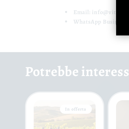
Email:
info@vitigni
WhatsApp Business:
Potrebbe interess
In offerta