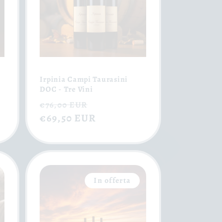
Irpinia Campi Taurasini
DOC - Tre Vini
Prezzo
Prezzo
€76,00 EUR
di
€69,50 EUR
scontato
listino
In offerta