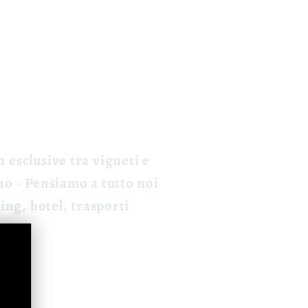
n esclusive
tra vigneti e
no
- Pensiamo a tutto noi
ing, hotel, trasporti