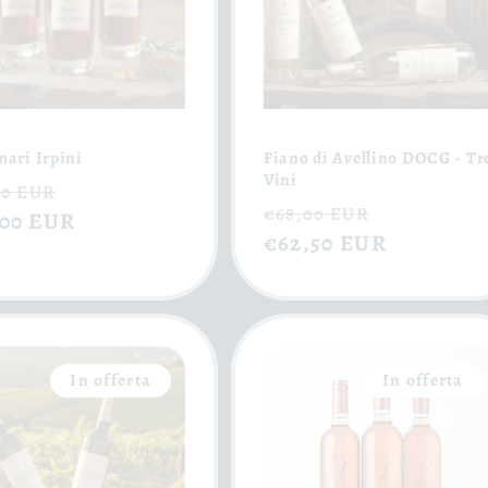
mari Irpini
Fiano di Avellino DOCG - Tr
Vini
zzo
Prezzo
00 EUR
Prezzo
Prezzo
€68,00 EUR
,00 EUR
scontato
di
€62,50 EUR
scontato
ino
listino
In offerta
In offerta