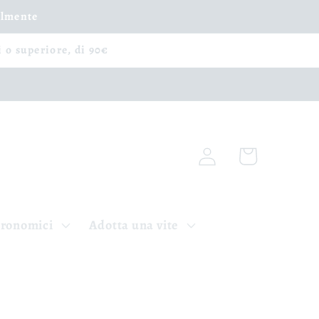
ilmente
i o superiore, di 90€
Accedi
Carrello
tronomici
Adotta una vite