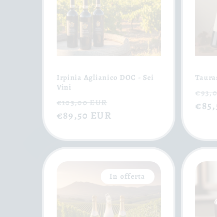
Irpinia Aglianico DOC - Sei
Taura
Vini
Pre
€93,
Prezzo
Prezzo
€103,00 EUR
di
€85
di
€89,50 EUR
scontato
list
listino
In offerta