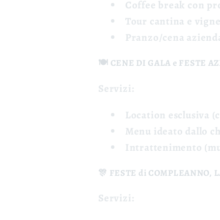
Coffee break
con pro
Tour cantina
e vigne
Pranzo/cena aziend
🍽️ CENE DI GALA e
FESTE A
Servizi:
Location esclusiva
(c
Menu
ideato dallo c
Intrattenimento
(mu
🎊 FESTE di COMPLEANNO, 
Servizi: