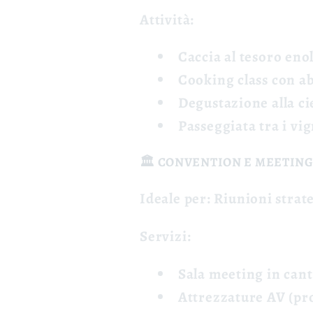
Attività:
Caccia al tesoro eno
Cooking class
con ab
Degustazione alla ci
Passeggiata
tra i vi
🏛️ CONVENTION E MEETING
Ideale per:
Riunioni strate
Servizi:
Sala meeting
in cant
Attrezzature AV
(pro