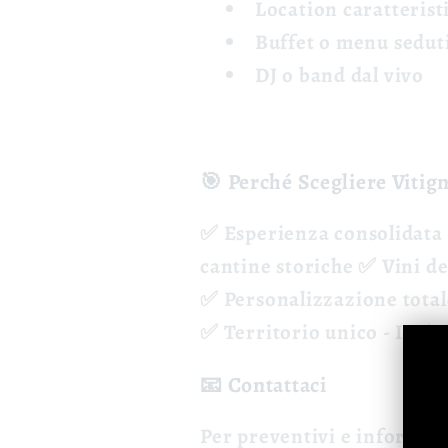
Location caratterist
Buffet
o menu sedut
DJ
o band dal vivo
🎯 Perché Scegliere Vitign
✅
Esperienza consolidata
cantine storiche ✅
Vini d
✅
Personalizzazione total
✅
Territorio unico
- Irpin
📧
Contattaci
Per preventivi e informaz