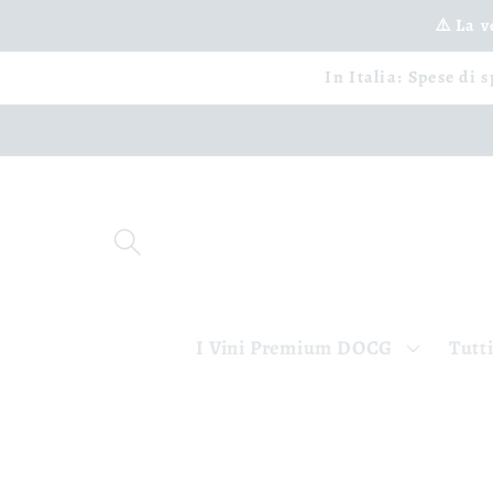
Vai
⚠️ La 
direttamente
ai contenuti
In Italia: Spese di 
I Vini Premium DOCG
Tutti