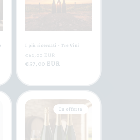
e
I più ricercati - Tre Vini
Prezzo
Prezzo
€62,00 EUR
di
€57,00 EUR
scontato
listino
In offerta