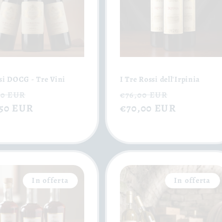
si DOCG - Tre Vini
I Tre Rossi dell'Irpinia
zzo
Prezzo
Prezzo
Prezzo
00 EUR
€76,00 EUR
,50 EUR
scontato
di
€70,00 EUR
scontato
ino
listino
In offerta
In offerta