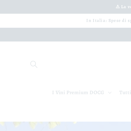
Vai
⚠️ La 
direttamente
ai contenuti
In Italia: Spese di 
I Vini Premium DOCG
Tutti