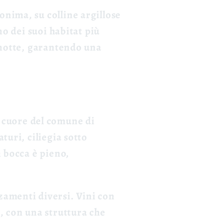
onima, su colline argillose
no dei suoi habitat più
i notte, garantendo una
l cuore del comune di
turi, ciliegia sotto
n bocca è pieno,
zamenti diversi. Vini con
i, con una struttura che