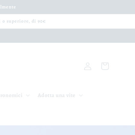
ilmente
i o superiore, di 90€
Accedi
Carrello
tronomici
Adotta una vite