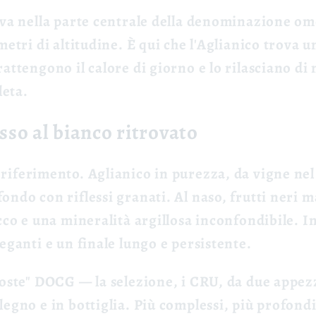
ova nella parte centrale della denominazione om
metri di altitudine. È qui che l'Aglianico trova u
rattengono il calore di giorno e lo rilasciano d
leta.
osso al bianco ritrovato
 riferimento. Aglianico in purezza, da vigne ne
ndo con riflessi granati. Al naso, frutti neri ma
acco e una mineralità argillosa inconfondibile. I
eganti e un finale lungo e persistente.
"Coste" DOCG
— la selezione, i CRU, da due appez
legno e in bottiglia. Più complessi, più profond