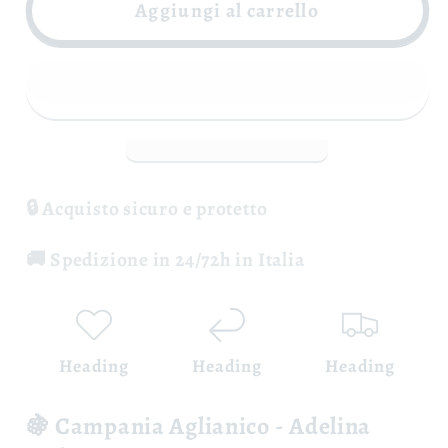
Campania
Campania
Aggiungi al carrello
Aglianico
Aglianico
IGT
IGT
-
-
Adelina
Adelina
Molettieri
Molettieri
🔒 Acquisto sicuro e protetto
🚚 Spedizione in 24/72h in Italia
Heading
Heading
Heading
🍇 Campania Aglianico - Adelina