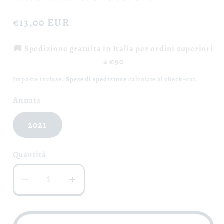
Prezzo
€13,00 EUR
di
🚚 Spedizione gratuita in Italia per ordini superiori
listino
a €90
Imposte incluse.
Spese di spedizione
calcolate al check-out.
Annata
2021
Quantità
Diminuisci
Aumenta
quantità
quantità
per
per