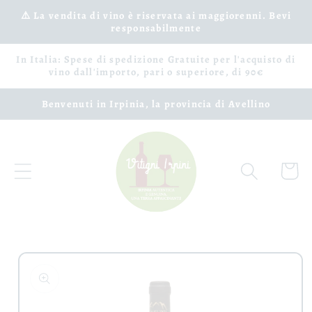
Vai
⚠️ La vendita di vino è riservata ai maggiorenni. Bevi
direttamente
responsabilmente
ai contenuti
In Italia: Spese di spedizione Gratuite per l'acquisto di
vino dall'importo, pari o superiore, di 90€
Benvenuti in Irpinia, la provincia di Avellino
Carrell
Passa alle
informazioni
sul prodotto