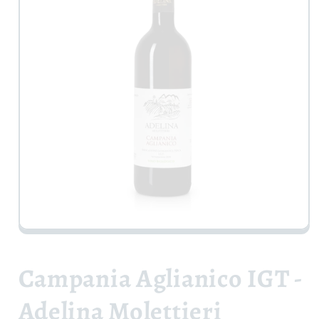
Apri
contenuti
multimediali
1
Campania Aglianico IGT -
in
finestra
modale
Adelina Molettieri