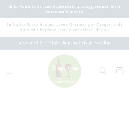
Vai
⚠️ La vendita di vino è riservata ai maggiorenni. Bevi
direttamente
responsabilmente
ai contenuti
In Italia: Spese di spedizione Gratuite per l'acquisto di
vino dall'importo, pari o superiore, di 90€
Benvenuti in Irpinia, la provincia di Avellino
Carrell
Passa alle
informazioni
sul prodotto