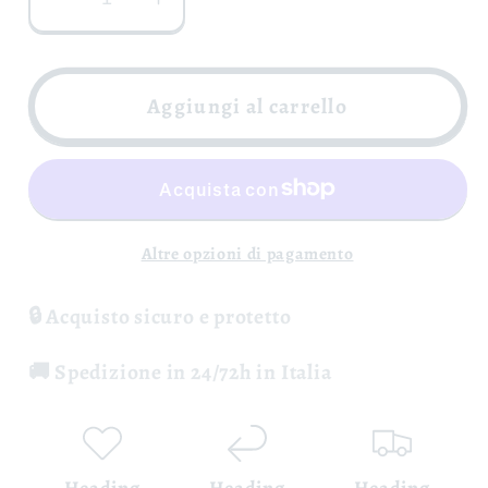
Diminuisci
Aumenta
quantità
quantità
per
per
Adotta
Adotta
Aggiungi al carrello
una
una
Vite
Vite
-
-
Cantine
Cantine
Russo
Russo
Altre opzioni di pagamento
🔒 Acquisto sicuro e protetto
🚚 Spedizione in 24/72h in Italia