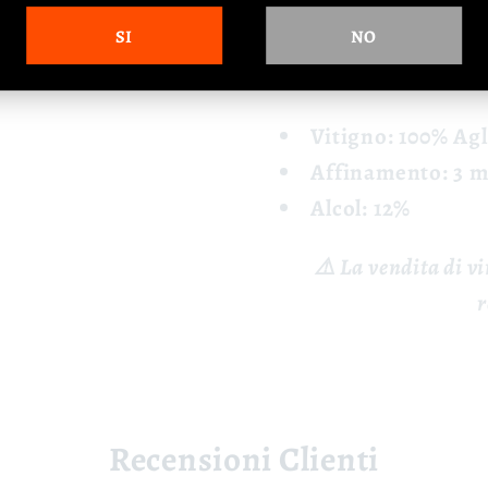
Antipasti, pasta, pesce
SI
NO
📊 Dati
Vitigno: 100% Ag
Affinamento: 3 m
Alcol: 12%
⚠️ La vendita di v
r
Recensioni Clienti