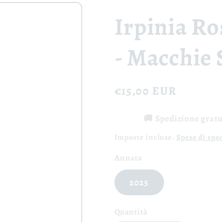
Irpinia R
- Macchie 
Prezzo
€15,00 EUR
di
🚚 Spedizione gratui
listino
Imposte incluse.
Spese di spe
Annata
2025
Quantità