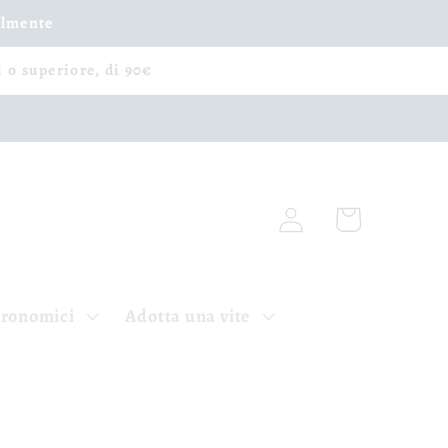
ilmente
i o superiore, di 90€
Accedi
Carrello
tronomici
Adotta una vite