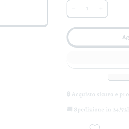
Diminuisci
Aumenta
quantità
quantità
per
per
Irpinia
Irpinia
Ag
Rosato
Rosato
Ophelia
Ophelia
DOC
DOC
-
-
Macchie
Macchie
Santa
Santa
Maria
Maria
🔒 Acquisto sicuro e pr
🚚 Spedizione in 24/72h