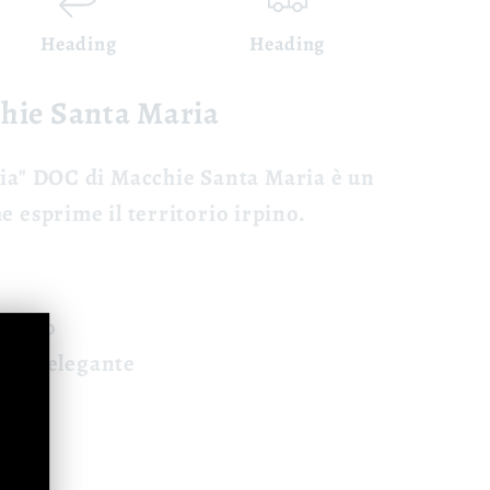
Heading
Heading
chie Santa Maria
lia" DOC
di Macchie Santa Maria è un
e esprime il territorio irpino.
suolo
o ed elegante
pido