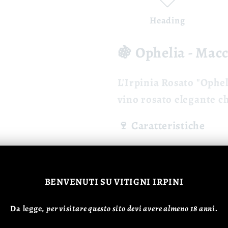
Heading
🍇 Ophelia - Mac
L'
Irpinia Rosato "Ophe
vino rosato elegante ch
🍷 Caratteristiche
Colore:
Rosa cera
Profumo:
Fruttat
BENVENUTI
SU VITIGNI IRPINI
Gusto:
Fresco, sa
Da legge,
p
er visitare questo sito devi avere almeno 18 anni.
🍽️ Abbinamenti