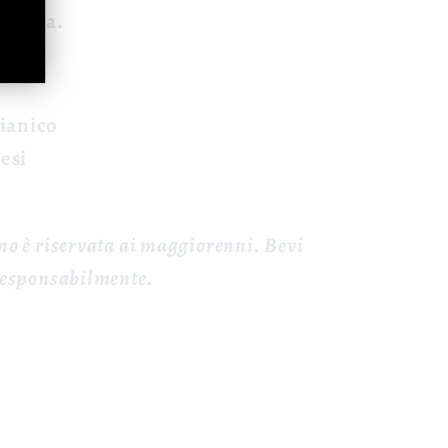
, pizza.
lianico
esi
ino è riservata ai maggiorenni. Bevi
esponsabilmente.