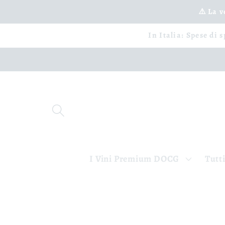
Vai
⚠️ La 
direttamente
ai contenuti
In Italia: Spese di 
I Vini Premium DOCG
Tutti