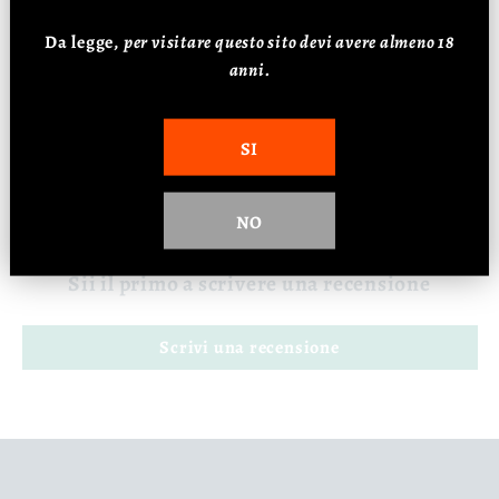
Affinamento: 4 mesi
Da legge,
p
er visitare questo sito devi avere almeno 18
Alcol: 12%
anni.
SI
Recensioni Clienti
NO
Sii il primo a scrivere una recensione
Scrivi una recensione