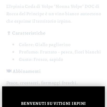
L'
Irpinia Coda di Volpe "Nonna Volpe" DOC
di
Rocca del Principe è un vino bianco autoctono
che esprime il territorio irpino.
🍷 Caratteristiche
Colore:
Giallo paglierino
Profumo:
Fruttato - pesca, fiori bianchi
Gusto:
Fresco, sapido
🍽️ Abbinamenti
Pesce, crostacei, formaggi freschi.
📊 Dati
BENVENUTI
SU VITIGNI IRPINI
Vitigno: 100% Coda di Volpe