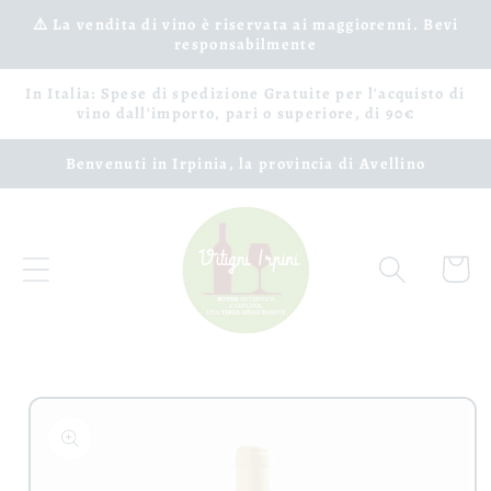
Vai
⚠️ La vendita di vino è riservata ai maggiorenni. Bevi
direttamente
responsabilmente
ai contenuti
In Italia: Spese di spedizione Gratuite per l'acquisto di
vino dall'importo, pari o superiore, di 90€
Benvenuti in Irpinia, la provincia di Avellino
Carrell
Passa alle
informazioni
sul prodotto