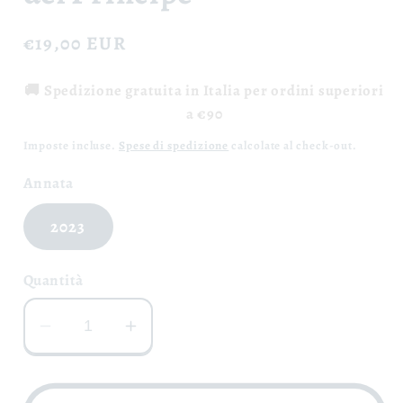
Prezzo
€19,00 EUR
di
🚚 Spedizione gratuita in Italia per ordini superiori
listino
a €90
Imposte incluse.
Spese di spedizione
calcolate al check-out.
Annata
2023
Quantità
Diminuisci
Aumenta
quantità
quantità
per
per