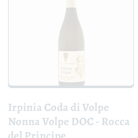
Apri
contenuti
multimediali
1
Irpinia Coda di Volpe
in
finestra
modale
Nonna Volpe DOC - Rocca
del Principe