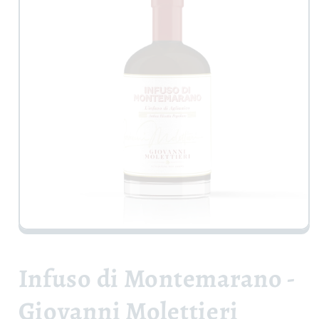
Apri
contenuti
multimediali
1
Infuso di Montemarano -
in
finestra
modale
Giovanni Molettieri