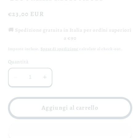
Prezzo
€23,00 EUR
di
🚚 Spedizione gratuita in Italia per ordini superiori
listino
a €90
Imposte incluse.
Spese di spedizione
calcolate al check-out.
Quantità
Diminuisci
Aumenta
quantità
quantità
per
per
Infuso
Infuso
Aggiungi al carrello
di
di
Montemarano
Montemarano
-
-