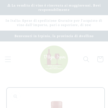
Vai
⚠️ La vendita di vino è riservata ai maggiorenni. Bevi
direttamente
responsabilmente
ai contenuti
In Italia: Spese di spedizione Gratuite per l'acquisto di
vino dall'importo, pari o superiore, di 90€
Benvenuti in Irpinia, la provincia di Avellino
Carrell
Passa alle
informazioni
sul prodotto