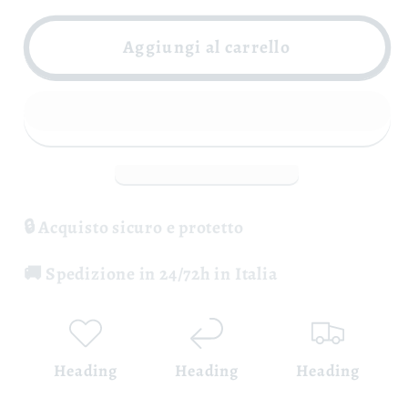
per
per
Fiano
Fiano
Aggiungi al carrello
di
di
Avellino
Avellino
Vignali
Vignali
DOCG
DOCG
-
-
Giovanni
Giovanni
Molettieri
Molettieri
🔒 Acquisto sicuro e protetto
🚚 Spedizione in 24/72h in Italia
Heading
Heading
Heading