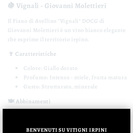
🍇 Vignali - Giovanni Molettieri
Il
Fiano di Avellino "Vignali" DOCG
di
Giovanni Molettieri è un vino bianco elegante
che esprime il territorio irpino.
🍷 Caratteristiche
Colore:
Giallo dorato
Profumo:
Intenso - miele, frutta matura
Gusto:
Strutturato, minerale
🍽️ Abbinamenti
Pesce elaborato, crostacei, formaggi
stagionati.
BENVENUTI
SU VITIGNI IRPINI