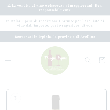
Vai
⚠️ La vendita di vino è riservata ai maggiorenni. Bevi
direttamente
responsabilmente
ai contenuti
In Italia: Spese di spedizione Gratuite per l'acquisto di
vino dall'importo, pari o superiore, di 90€
Benvenuti in Irpinia, la provincia di Avellino
Carrell
Passa alle
informazioni
sul prodotto