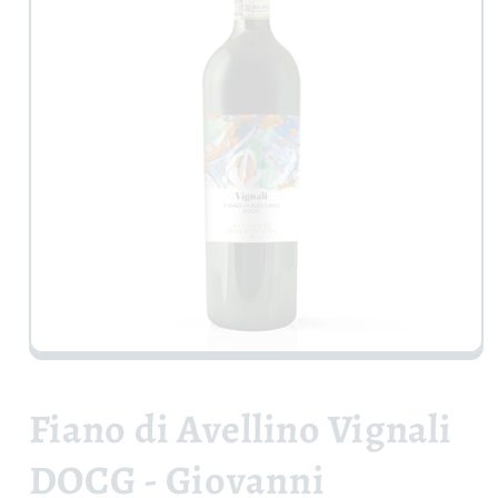
Apri
contenuti
multimediali
1
Fiano di Avellino Vignali
in
finestra
modale
DOCG - Giovanni