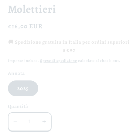
Molettieri
Prezzo
€16,00 EUR
di
🚚 Spedizione gratuita in Italia per ordini superiori
listino
a €90
Imposte incluse.
Spese di spedizione
calcolate al check-out.
Annata
2025
Quantità
Diminuisci
Aumenta
quantità
quantità