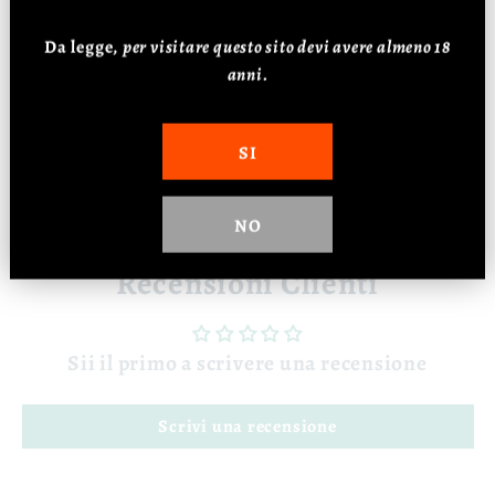
📊 Dati
Da legge,
p
er visitare questo sito devi avere almeno 18
Vitigno: 100% Fiano
anni.
Affinamento: 6 mesi
Alcol: 13%
SI
NO
Recensioni Clienti
Sii il primo a scrivere una recensione
Scrivi una recensione