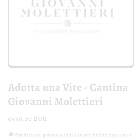
Apri
contenuti
multimediali
1
Adotta una Vite - Cantina
in
finestra
modale
Giovanni Molettieri
Prezzo
€550,00 EUR
di
🚚 Spedizione gratuita in Italia per ordini superiori
listino