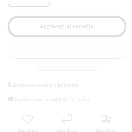
Diminuisci
Aumenta
quantità
quantità
per
per
Adotta
Adotta
Aggiungi al carrello
una
una
Vite
Vite
-
-
Cantina
Cantina
Giovanni
Giovanni
Molettieri
Molettieri
🔒 Acquisto sicuro e protetto
🚚 Spedizione in 24/72h in Italia
Heading
Heading
Heading