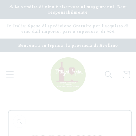
Vai
⚠️ La vendita di vino è riservata ai maggiorenni. Bevi
direttamente
responsabilmente
ai contenuti
In Italia: Spese di spedizione Gratuite per l'acquisto di
vino dall'importo, pari o superiore, di 90€
Benvenuti in Irpinia, la provincia di Avellino
Carrell
Passa alle
informazioni
sul prodotto