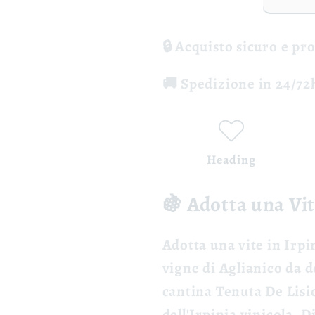
Lisio
Lisio
🔒 Acquisto sicuro e pr
🚚 Spedizione in 24/72h
Heading
🍇 Adotta una Vit
Adotta una vite
in Irpi
vigne
di Aglianico da 
cantina
Tenuta De Lisio
dell'Irpinia vinicola. D