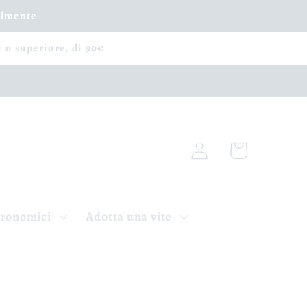
ilmente
i o superiore, di 90€
Accedi
Carrello
tronomici
Adotta una vite