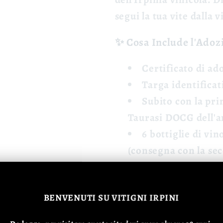
segui la tua vite dalla v
✨ Cosa Include l'Adoz
Certificato di ad
Targa identificat
Subito con la pri
Taurasi DOCG
dell'
6 bottiglie di vi
(consegna con la se
commercio come da di
produttore)
BENVENUTI
SU VITIGNI IRPINI
Per due persone: 
produttore
visita
all