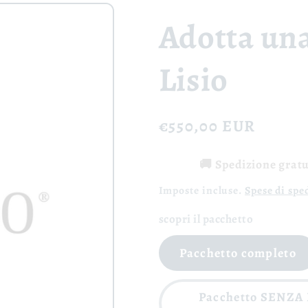
Adotta una
Lisio
Prezzo
€550,00 EUR
di
🚚 Spedizione gratui
listino
Imposte incluse.
Spese di spe
scopri il pacchetto
Pacchetto completo
Pacchetto SENZA 