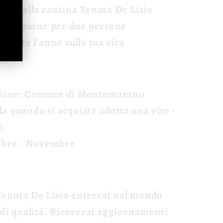
vini della cantina
Tenuta De Lisio
 Colazione
per due persone
urante l'anno sulla tua vita
ione:
Comune di Montemarano
da quando si acquista adotta una vite -
).
obre - Novembre
Tenuta De Lisio entrerai nel mondo
a di qualità. Riceverai aggiornamenti