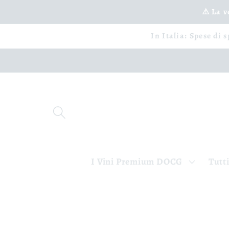
Vai
⚠️ La 
direttamente
ai contenuti
In Italia: Spese di 
I Vini Premium DOCG
Tutti