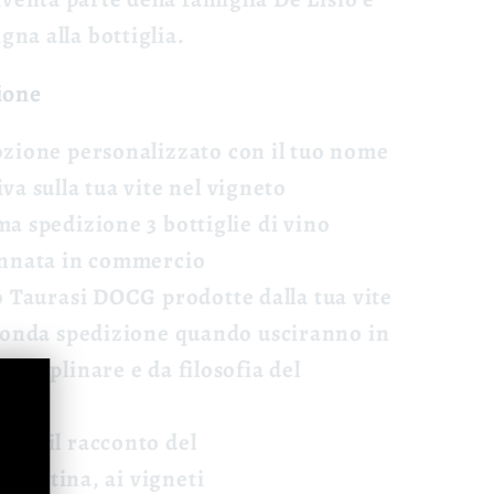
igna alla bottiglia.
ione
ozione
personalizzato con il tuo nome
iva
sulla tua vite nel vigneto
ma spedizione 3 bottiglie di vino
annata in commercio
no Taurasi DOCG
prodotte dalla tua vite
conda spedizione quando usciranno in
sciplinare e da filosofia del
Con il racconto del
a cantina, ai vigneti