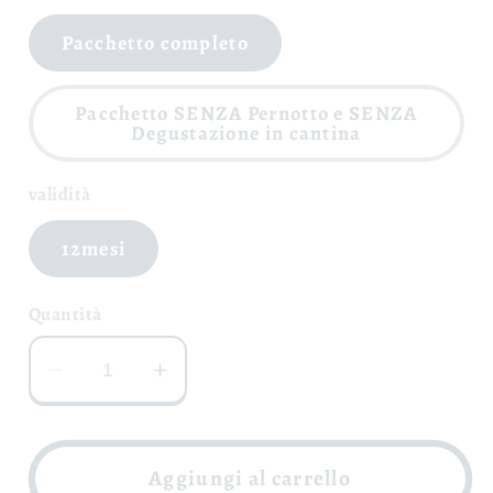
Pacchetto completo
Pacchetto SENZA Pernotto e SENZA
Degustazione in cantina
validità
12mesi
Quantità
Diminuisci
Aumenta
quantità
quantità
per
per
Adotta
Adotta
Aggiungi al carrello