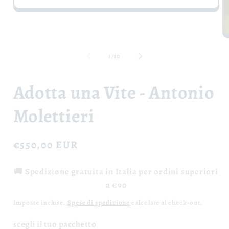
Apri
contenuti
multimediali
1
Ap
in
co
finestra
mu
su
1
/
10
modale
2
in
fi
Adotta una Vite - Antonio
m
Molettieri
Prezzo
€550,00 EUR
di
🚚 Spedizione gratuita in Italia per ordini superiori
listino
a €90
Imposte incluse.
Spese di spedizione
calcolate al check-out.
scegli il tuo pacchetto