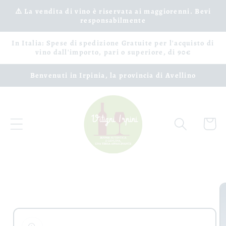
Vai
⚠️ La vendita di vino è riservata ai maggiorenni. Bevi
direttamente
responsabilmente
ai contenuti
In Italia: Spese di spedizione Gratuite per l'acquisto di
vino dall'importo, pari o superiore, di 90€
Benvenuti in Irpinia, la provincia di Avellino
Carrell
Passa alle
informazioni
sul prodotto