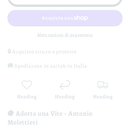
una
una
Vite
Vite
-
-
Antonio
Antonio
Molettieri
Molettieri
Altre opzioni di pagamento
🔒 Acquisto sicuro e protetto
🚚 Spedizione in 24/72h in Italia
Heading
Heading
Heading
🍇 Adotta una Vite - Antonio
Molettieri