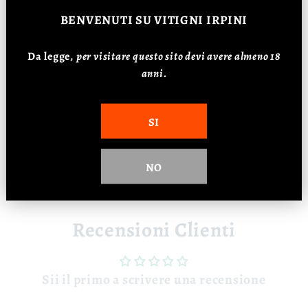
🍽️ Abbinamenti
BENVENUTI
SU VITIGNI IRPINI
Pesce, crostacei, formaggi stagionati.
Da legge,
p
er visitare questo sito devi avere almeno 18
📊 Dati
anni.
Vitigno: 100% Fiano
Affinamento: 12 mesi
SI
Alcol: 13%
NO
Recensioni Clienti
Sii il primo a scrivere una recensione