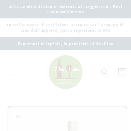
Vai
⚠️ La vendita di vino è riservata ai maggiorenni. Bevi
direttamente
responsabilmente
ai contenuti
In Italia: Spese di spedizione Gratuite per l'acquisto di
vino dall'importo, pari o superiore, di 90€
Benvenuti in Irpinia, la provincia di Avellino
Carrell
Passa alle
informazioni
sul prodotto