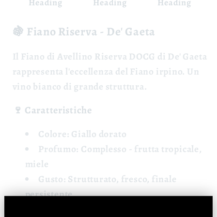
Heading
Heading
Heading
🍇 Fiano Riserva - De' Gaeta
Il
Fiano di Avellino Riserva DOCG
di De' Gaeta
rappresenta l'eccellenza del Fiano irpino. Un
vino bianco di grande struttura.
🍷 Caratteristiche
Colore:
Giallo dorato
Profumo:
Complesso - frutta tropicale,
miele
Gusto:
Strutturato, fresco, finale
persistente