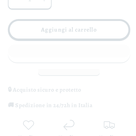
Diminuisci
Aumenta
quantità
quantità
per
per
Fiano
Fiano
Aggiungi al carrello
di
di
Avellino
Avellino
Riserva
Riserva
DOCG
DOCG
-
-
De&#39;
De&#39;
Gaeta
Gaeta
🔒 Acquisto sicuro e protetto
🚚 Spedizione in 24/72h in Italia