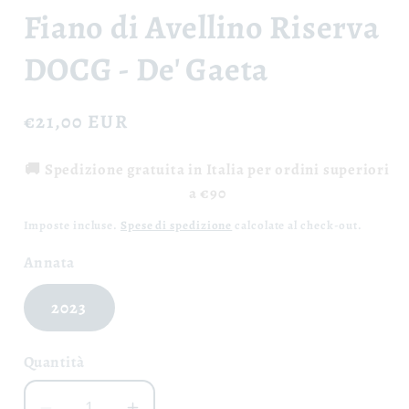
1
Fiano di Avellino Riserva
in
finestra
modale
DOCG - De' Gaeta
Prezzo
€21,00 EUR
di
🚚 Spedizione gratuita in Italia per ordini superiori
listino
a €90
Imposte incluse.
Spese di spedizione
calcolate al check-out.
Annata
2023
Quantità