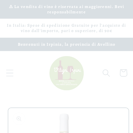
Vai
⚠️ La vendita di vino è riservata ai maggiorenni. Bevi
direttamente
responsabilmente
ai contenuti
In Italia: Spese di spedizione Gratuite per l'acquisto di
vino dall'importo, pari o superiore, di 90€
Benvenuti in Irpinia, la provincia di Avellino
Carrell
Passa alle
informazioni
sul prodotto