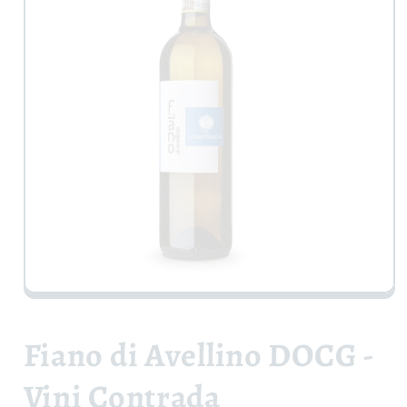
Apri
contenuti
multimediali
1
Fiano di Avellino DOCG -
in
finestra
modale
Vini Contrada