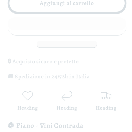
Fiano
Fiano
Aggiungi al carrello
di
di
Avellino
Avellino
DOCG
DOCG
-
-
Vini
Vini
Contrada
Contrada
🔒 Acquisto sicuro e protetto
🚚 Spedizione in 24/72h in Italia
Heading
Heading
Heading
🍇 Fiano - Vini Contrada