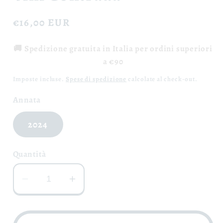
Prezzo
€16,00 EUR
di
🚚 Spedizione gratuita in Italia per ordini superiori
listino
a €90
Imposte incluse.
Spese di spedizione
calcolate al check-out.
Annata
2024
Quantità
Diminuisci
Aumenta
quantità
quantità
per
per