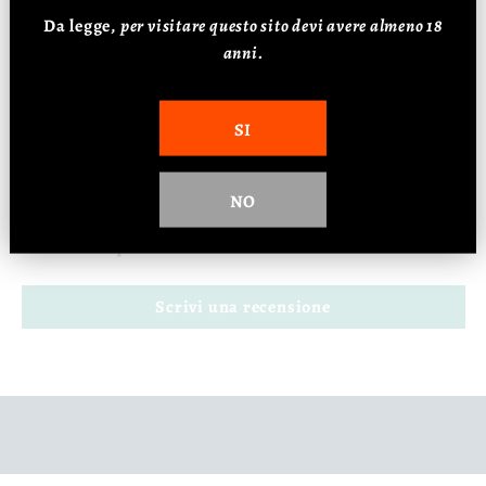
Da legge,
p
er visitare questo sito devi avere almeno 18
Alcol: 12,5%
anni.
SI
Recensioni Clienti
NO
Sii il primo a scrivere una recensione
Scrivi una recensione