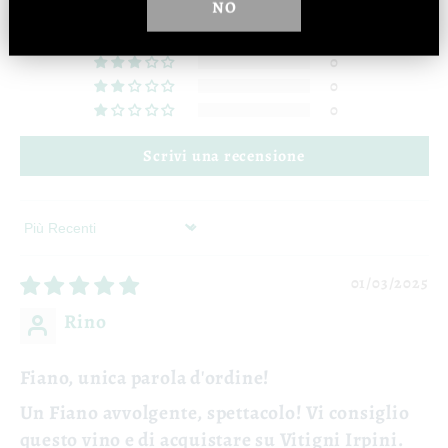
NO
1
0
0
0
0
Scrivi una recensione
Sort by
01/03/2025
Rino
Fiano, unica parola d'ordine!
Un Fiano avvolgente, spettacolo! Vi consiglio
questo vino e di acquistare su Vitigni Irpini.