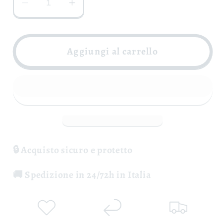
Diminuisci
Aumenta
quantità
quantità
per
per
Fiano
Fiano
Aggiungi al carrello
di
di
Avellino
Avellino
Versante
Versante
d&#39;Ercole
d&#39;Ercole
DOCG
DOCG
-
-
Rocca
Rocca
🔒 Acquisto sicuro e protetto
del
del
Principe
Principe
🚚 Spedizione in 24/72h in Italia