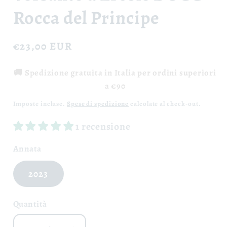
Rocca del Principe
Prezzo
€23,00 EUR
di
🚚 Spedizione gratuita in Italia per ordini superiori
listino
a €90
Imposte incluse.
Spese di spedizione
calcolate al check-out.
1 recensione
Annata
2023
Quantità