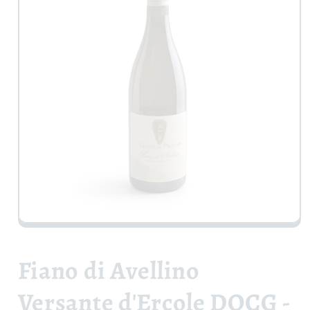
Apri
contenuti
multimediali
1
Fiano di Avellino
in
finestra
modale
Versante d'Ercole DOCG -