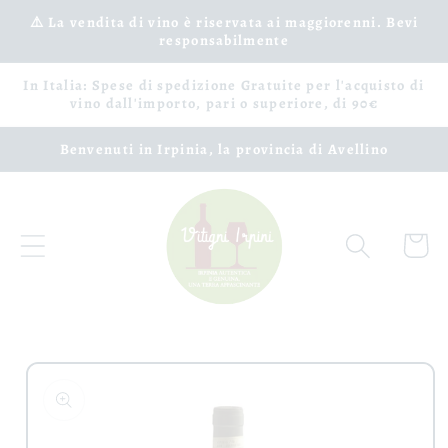
Vai
⚠️ La vendita di vino è riservata ai maggiorenni. Bevi
direttamente
responsabilmente
ai contenuti
In Italia: Spese di spedizione Gratuite per l'acquisto di
vino dall'importo, pari o superiore, di 90€
Benvenuti in Irpinia, la provincia di Avellino
Carrell
Passa alle
informazioni
sul prodotto