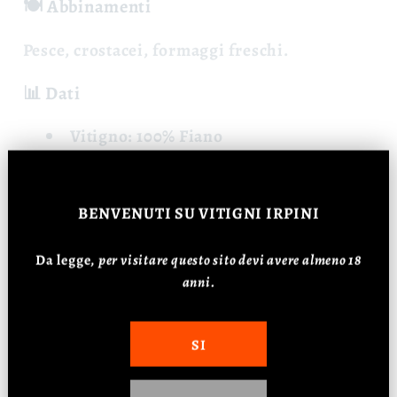
🍽️ Abbinamenti
Pesce, crostacei, formaggi freschi.
📊 Dati
Vitigno: 100% Fiano
Affinamento: 6 mesi
Alcol: 12,5%
BENVENUTI
SU VITIGNI IRPINI
Da legge,
p
er visitare questo sito devi avere almeno 18
anni.
Recensioni Clienti
5.00 su 5
SI
Basato su 1 recensione