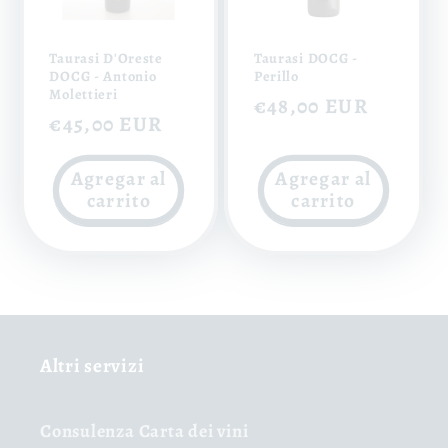
Taurasi D'Oreste
Taurasi DOCG -
DOCG - Antonio
Perillo
Molettieri
Precio
€48,00 EUR
Precio
€45,00 EUR
habitual
habitual
Agregar al
Agregar al
carrito
carrito
Altri servizi
Consulenza Carta dei vini