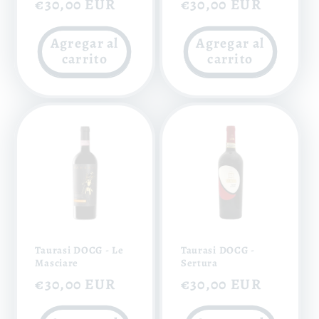
Precio
€30,00 EUR
Precio
€30,00 EUR
habitual
habitual
Agregar al
Agregar al
carrito
carrito
Taurasi DOCG - Le
Taurasi DOCG -
Masciare
Sertura
Precio
€30,00 EUR
Precio
€30,00 EUR
habitual
habitual