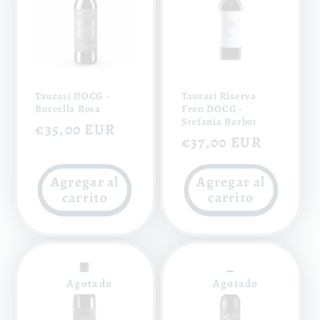
Taurasi DOCG -
Taurasi Riserva
Boccella Rosa
Fren DOCG -
Stefania Barbot
Precio
€35,00 EUR
Precio
€37,00 EUR
habitual
habitual
Agregar al
Agregar al
carrito
carrito
Agotado
Agotado