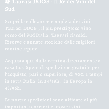
🍇 Taurasi DOCG - Il Re dei Vini del
l
Sud
e
Scopri la
collezione completa dei vini
c
Taurasi DOCG
, il più prestigioso vino
rosso del Sud Italia. Taurasi classici,
c
Riserve e annate storiche dalle migliori
i
cantine irpine.
ó
Acquista qui, dalla cantina direttamente a
casa tua. Spese di spedizione gratuite per
n
l'acquisto, pari o superiore, di 90€. I tempi
in tutta Italia, in 24/48h. In Europa in
:
48/96h.
Le nostre spedizioni sono affidate ai più
importanti corrieri ei nostri vini