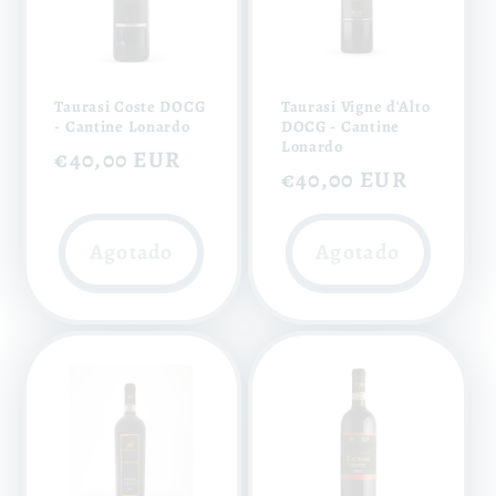
Taurasi Coste DOCG
Taurasi Vigne d'Alto
- Cantine Lonardo
DOCG - Cantine
Lonardo
Precio
€40,00 EUR
Precio
€40,00 EUR
habitual
habitual
Agotado
Agotado