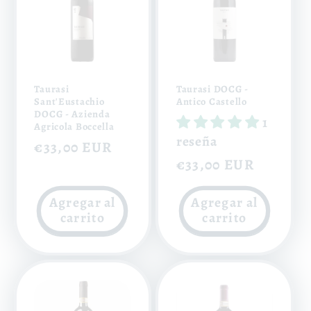
Taurasi
Taurasi DOCG -
Sant'Eustachio
Antico Castello
DOCG - Azienda
1
Agricola Boccella
reseña
Precio
€33,00 EUR
Precio
€33,00 EUR
habitual
habitual
Agregar al
Agregar al
carrito
carrito