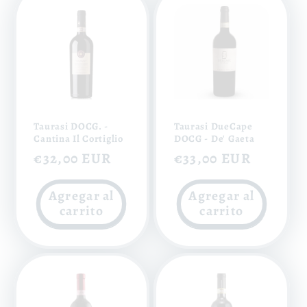
Taurasi DOCG. -
Taurasi DueCape
Cantina Il Cortiglio
DOCG - De' Gaeta
Precio
€32,00 EUR
Precio
€33,00 EUR
habitual
habitual
Agregar al
Agregar al
carrito
carrito