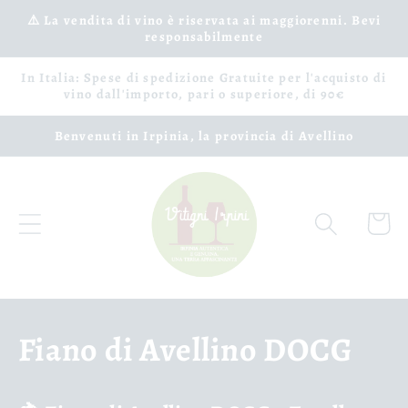
Ir
⚠️ La vendita di vino è riservata ai maggiorenni. Bevi
directamente
responsabilmente
al contenido
In Italia: Spese di spedizione Gratuite per l'acquisto di
vino dall'importo, pari o superiore, di 90€
Benvenuti in Irpinia, la provincia di Avellino
Carrito
C
Fiano di Avellino DOCG
o