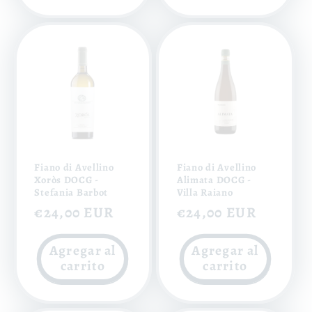
Fiano di Avellino
Fiano di Avellino
Xoròs DOCG -
Alimata DOCG -
Stefania Barbot
Villa Raiano
Precio
€24,00 EUR
Precio
€24,00 EUR
habitual
habitual
Agregar al
Agregar al
carrito
carrito