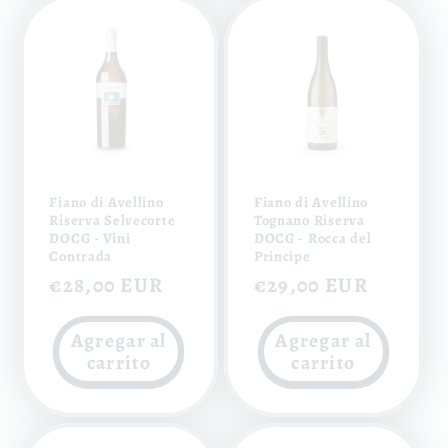
Fiano di Avellino
Fiano di Avellino
Riserva Selvecorte
Tognano Riserva
DOCG - Vini
DOCG - Rocca del
Contrada
Principe
Precio
€28,00 EUR
Precio
€29,00 EUR
habitual
habitual
Agregar al
Agregar al
carrito
carrito