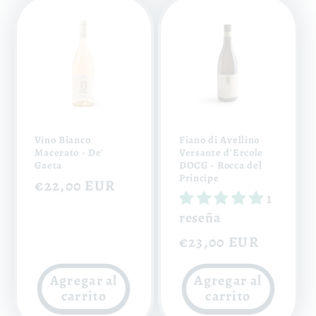
Vino Bianco
Fiano di Avellino
Macerato - De'
Versante d'Ercole
Gaeta
DOCG - Rocca del
Principe
Precio
€22,00 EUR
1
habitual
reseña
Precio
€23,00 EUR
habitual
Agregar al
Agregar al
carrito
carrito