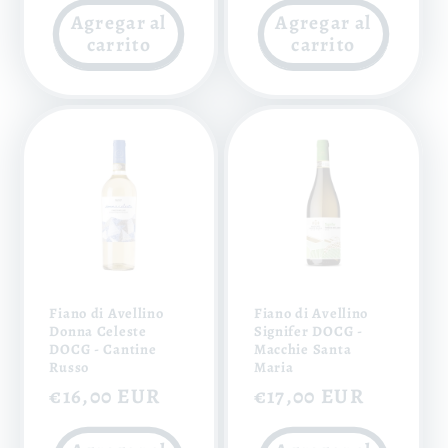
Agregar al
Agregar al
carrito
carrito
Fiano di Avellino
Fiano di Avellino
Donna Celeste
Signifer DOCG -
DOCG - Cantine
Macchie Santa
Russo
Maria
Precio
€16,00 EUR
Precio
€17,00 EUR
habitual
habitual