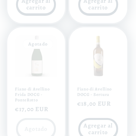
Agregar al
Agregar al
carrito
carrito
Agotado
Fiano di Avellino
Fiano di Avellino
Frida DOCG -
DOCG - Sertura
PonteRotto
Precio
€18,00 EUR
Precio
€17,00 EUR
habitual
habitual
Agregar al
Agotado
carrito