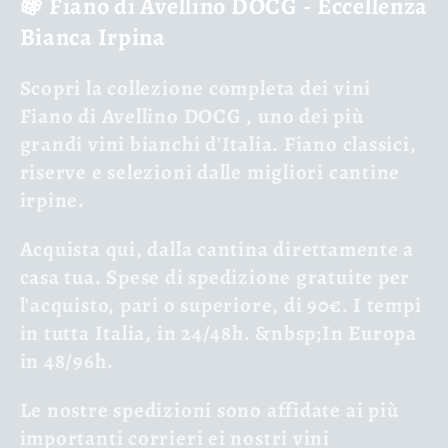
🍇 Fiano di Avellino DOCG - Eccellenza
l
Bianca Irpina
e
Scopri la
collezione completa dei vini
c
Fiano di Avellino DOCG
, uno dei più
grandi vini bianchi d'Italia. Fiano classici,
c
riserve e selezioni dalle migliori cantine
i
irpine.
ó
Acquista qui, dalla cantina direttamente a
casa tua. Spese di spedizione gratuite per
n
l'acquisto, pari o superiore, di 90€. I tempi
in tutta Italia, in 24/48h. &nbsp;In Europa
:
in 48/96h.
Le nostre spedizioni sono affidate ai più
importanti corrieri ei nostri vini