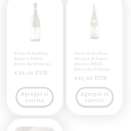
Fiano di Avellino
Fiano di Avellino
Riserva DOCG -
Neviera di Sopra
Rocca del Principe
Riserva DOCG -
Rocca del Principe
Precio
€29,00 EUR
Precio
€37,00 EUR
habitual
habitual
Agregar al
Agregar al
carrito
carrito