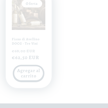
Oferta
Fiano di Avellino
DOCG - Tre Vini
Precio
Precio
€68,00 EUR
habitual
€62,50 EUR
de
oferta
Agregar al
carrito