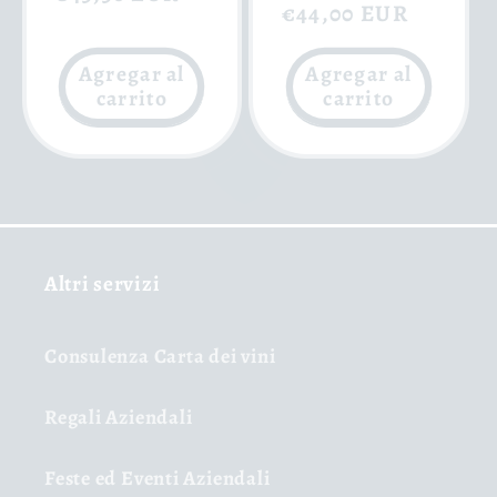
habitual
€44,00 EUR
de
oferta
oferta
Agregar al
Agregar al
carrito
carrito
Altri servizi
Consulenza Carta dei vini
Regali Aziendali
Feste ed Eventi Aziendali