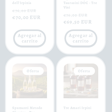
dell'Irpinia
Taurasini DOC - Tre
Vini
Precio
Precio
€76,00 EUR
Precio
Precio
€76,00 EUR
habitual
€70,00 EUR
de
habitual
€69,50 EUR
de
oferta
oferta
Agregar al
Agregar al
carrito
carrito
Oferta
Oferta
Spumanti Metodo
Tre Amari Irpini