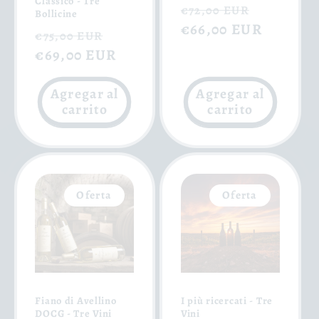
Classico - Tre
Precio
Precio
€72,00 EUR
Bollicine
habitual
€66,00 EUR
de
Precio
Precio
€75,00 EUR
oferta
habitual
€69,00 EUR
de
oferta
Agregar al
Agregar al
carrito
carrito
Oferta
Oferta
Fiano di Avellino
I più ricercati - Tre
DOCG - Tre Vini
Vini