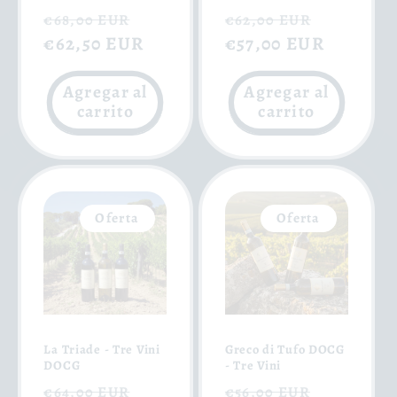
Precio
Precio
Precio
Precio
€68,00 EUR
€62,00 EUR
habitual
€62,50 EUR
de
habitual
€57,00 EUR
de
oferta
oferta
Agregar al
Agregar al
carrito
carrito
Oferta
Oferta
La Triade - Tre Vini
Greco di Tufo DOCG
DOCG
- Tre Vini
Precio
Precio
Precio
Precio
€64,00 EUR
€56,00 EUR