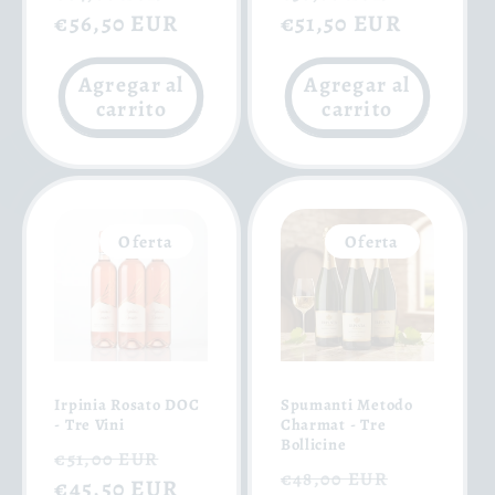
habitual
€56,50 EUR
de
habitual
€51,50 EUR
de
oferta
oferta
Agregar al
Agregar al
carrito
carrito
Oferta
Oferta
Irpinia Rosato DOC
Spumanti Metodo
- Tre Vini
Charmat - Tre
Bollicine
Precio
Precio
€51,00 EUR
Precio
Precio
€48,00 EUR
habitual
€45,50 EUR
de