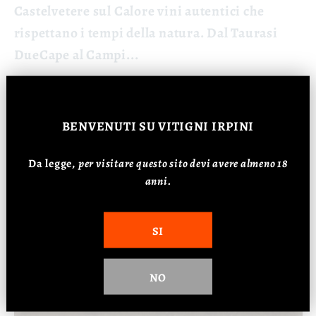
Castelvetere sul Calore vini autentici che
rispettano i tempi della natura. Dal Taurasi
DueCape al Campi...
BENVENUTI
SU VITIGNI IRPINI
Da legge,
p
er visitare questo sito devi avere almeno 18
anni.
SI
NO