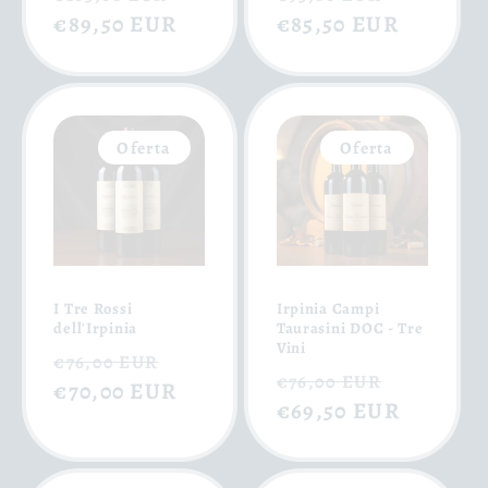
habitual
€89,50 EUR
de
habitual
€85,50 EUR
de
oferta
oferta
Oferta
Oferta
I Tre Rossi
Irpinia Campi
dell'Irpinia
Taurasini DOC - Tre
Vini
Precio
Precio
€76,00 EUR
Precio
Precio
€76,00 EUR
habitual
€70,00 EUR
de
habitual
€69,50 EUR
de
oferta
oferta