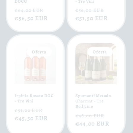
DOCG
- Tre Vini
Precio
Precio
Precio
Precio
€64,00 EUR
€56,00 EUR
habitual
€56,50 EUR
de
habitual
€51,50 EUR
de
oferta
oferta
Oferta
Oferta
Irpinia Rosato DOC
Spumanti Metodo
- Tre Vini
Charmat - Tre
Bollicine
Precio
Precio
€51,00 EUR
Precio
Precio
€48,00 EUR
habitual
€45,50 EUR
de
habitual
€44,00 EUR
de
oferta
oferta