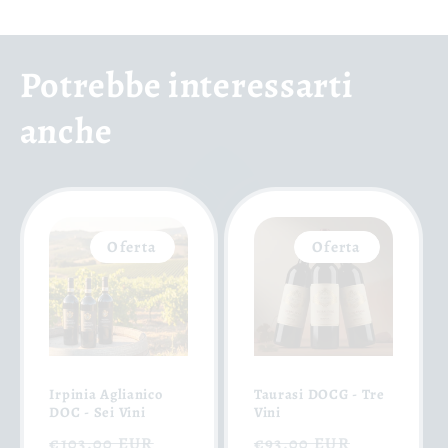
Potrebbe interessarti
anche
Oferta
Oferta
Irpinia Aglianico
Taurasi DOCG - Tre
DOC - Sei Vini
Vini
Precio
Precio
Precio
Precio
€103,00 EUR
€93,00 EUR