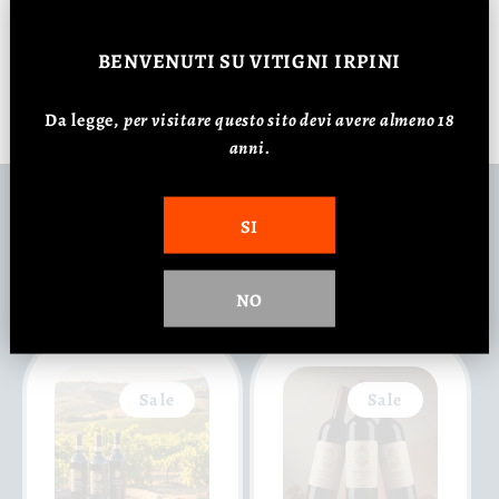
BENVENUTI
SU VITIGNI IRPINI
Da legge,
p
er visitare questo sito devi avere almeno 18
anni.
Potrebbe interessarti
SI
anche
NO
Sale
Sale