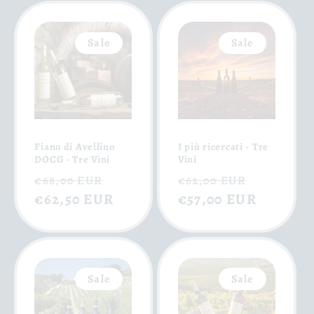
Sale
Sale
Fiano di Avellino
I più ricercati - Tre
DOCG - Tre Vini
Vini
Normaler
Verkaufspreis
Normaler
Verkauf
€68,00 EUR
€62,00 EUR
Preis
€62,50 EUR
Preis
€57,00 EUR
Sale
Sale