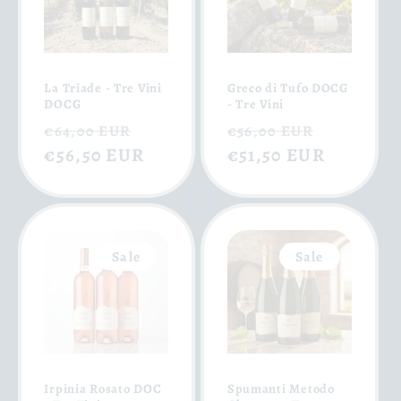
La Triade - Tre Vini
Greco di Tufo DOCG
DOCG
- Tre Vini
Normaler
Verkaufspreis
Normaler
Verkauf
€64,00 EUR
€56,00 EUR
Preis
€56,50 EUR
Preis
€51,50 EUR
Sale
Sale
Irpinia Rosato DOC
Spumanti Metodo