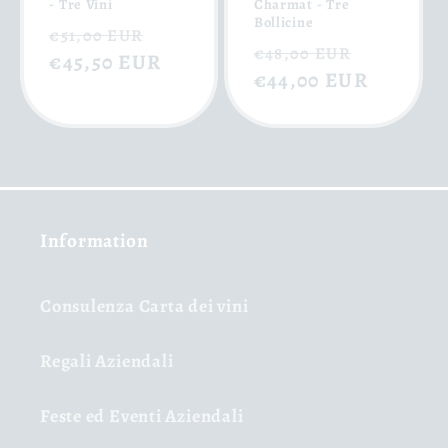
- Tre Vini
Charmat - Tre
Bollicine
Normaler
Verkaufspreis
€51,00 EUR
Normaler
Verkauf
€48,00 EUR
Preis
€45,50 EUR
Preis
€44,00 EUR
Information
Consulenza Carta dei vini
Regali Aziendali
Feste ed Eventi Aziendali