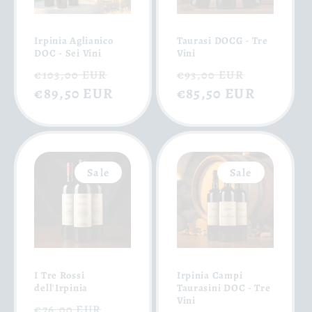
Irpinia Aglianico
Taurasi DOCG - Tre
DOC - Sei Vini
Vini
Normaler
Verkaufspreis
Normaler
Verkauf
€103,00 EUR
€93,00 EUR
Preis
€89,50 EUR
Preis
€85,50 EUR
Sale
Sale
I Tre Rossi
Irpinia Campi
dell'Irpinia
Taurasini DOC - Tre
Vini
Normaler
Verkaufspreis
€76,00 EUR