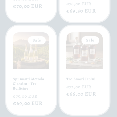
Normaler
Verkauf
€76,00 EUR
Preis
€70,00 EUR
Preis
€69,50 EUR
Sale
Sale
Spumanti Metodo
Tre Amari Irpini
Classico - Tre
Normaler
Verkauf
€72,00 EUR
Bollicine
Preis
€66,00 EUR
Normaler
Verkaufspreis
€75,00 EUR
Preis
€69,00 EUR