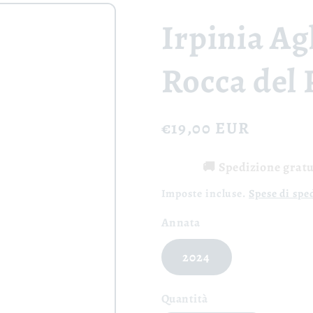
Irpinia Ag
Rocca del 
Prezzo
€19,00 EUR
di
🚚 Spedizione gratui
listino
Imposte incluse.
Spese di spe
Annata
2024
Quantità