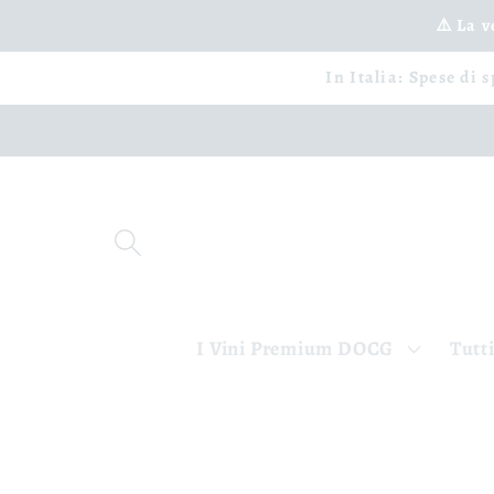
Vai
⚠️ La 
direttamente
ai contenuti
In Italia: Spese di 
I Vini Premium DOCG
Tutti