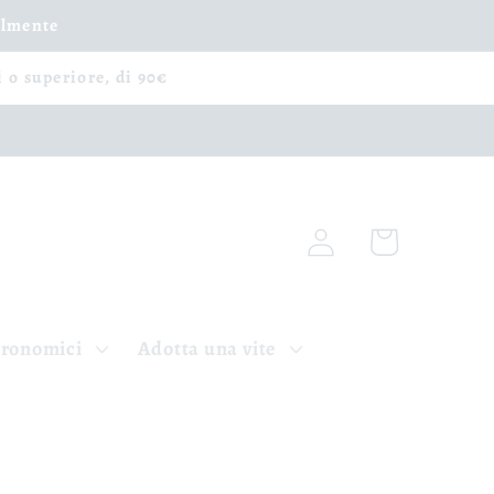
ilmente
i o superiore, di 90€
Accedi
Carrello
tronomici
Adotta una vite