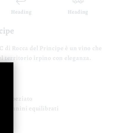
Heading
Heading
cipe
OC
di Rocca del Principe è un vino che
el territorio irpino con eleganza.
bino
o e speziato
o, tannini equilibrati