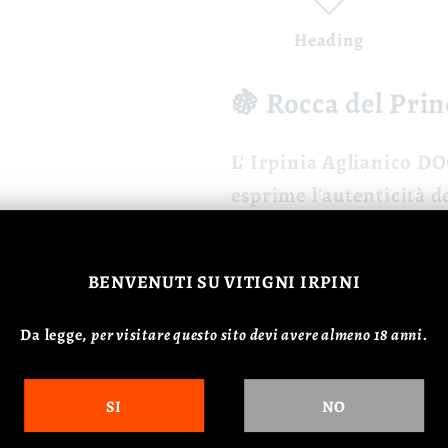
Heading
🍇 Rocca del Prin
L'
Irpinia Aglianico D
esprime l'autenticità d
🍷 Caratteristiche
BENVENUTI
SU VITIGNI IRPINI
Colore:
Rosso ru
Profumo:
Fruttat
Da legge,
p
er visitare questo sito devi avere almeno 18 anni.
Gusto:
Strutturat
SI
NO
🍽️ Abbinamenti