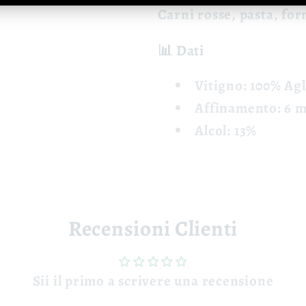
Carni rosse, pasta, fo
📊 Dati
Vitigno: 100% Ag
Affinamento: 6 m
Alcol: 13%
Recensioni Clienti
Sii il primo a scrivere una recensione