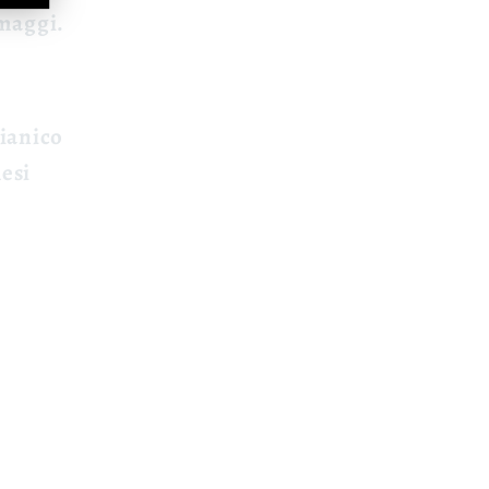
rmaggi.
lianico
esi