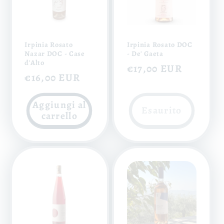
Irpinia Rosato
Irpinia Rosato DOC
Nazar DOC - Case
- De' Gaeta
d'Alto
Prezzo
€17,00 EUR
Prezzo
€16,00 EUR
di
di
listino
Aggiungi al
listino
Esaurito
carrello