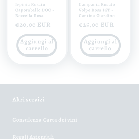
Irpinia Rosato
Campania Rosato
Caporaballo DOC -
Volpe Rosa IGT -
Boccella Rosa
Cantina Giardino
Prezzo
€20,00 EUR
Prezzo
€25,00 EUR
di
di
Aggiungi al
Aggiungi al
listino
listino
carrello
carrello
Altri servizi
Consulenza Carta dei vini
Regali Aziendali