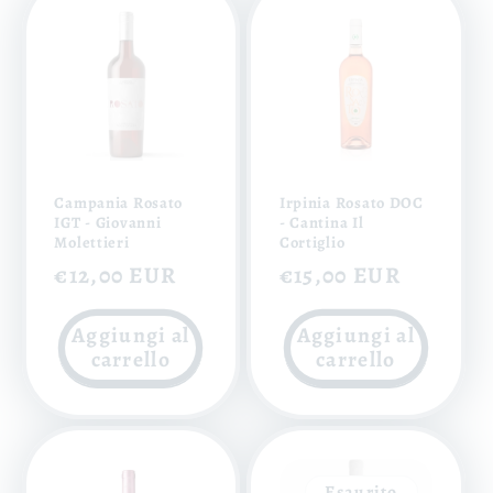
Campania Rosato
Irpinia Rosato DOC
IGT - Giovanni
- Cantina Il
Molettieri
Cortiglio
Prezzo
€12,00 EUR
Prezzo
€15,00 EUR
di
di
Aggiungi al
Aggiungi al
listino
listino
carrello
carrello
Esaurito