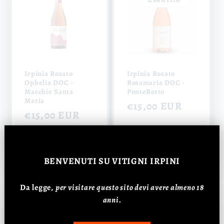
Irpinia Rosato
Irpinia Rosato
Ophelia DOC -
Rosamaria DOC -
Macchie Santa
PonteRotto
Maria
Prezzo
€15,00 EUR
Prezzo
€15,00 EUR
di
di
listino
Aggiungi al
listino
Esaurito
carrello
BENVENUTI
SU VITIGNI IRPINI
Da legge,
p
er visitare questo sito devi avere almeno 18
anni.