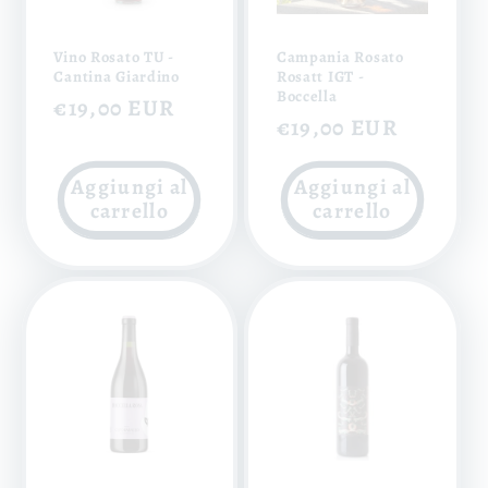
Vino Rosato TU -
Campania Rosato
Cantina Giardino
Rosatt IGT -
Boccella
Prezzo
€19,00 EUR
Prezzo
€19,00 EUR
di
di
listino
Aggiungi al
Aggiungi al
listino
carrello
carrello