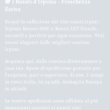
🍇 I Rosati d'Irpinia - Freschezza
l
Estiva
l
Scopri la
collezione dei vini rosati irpini
:
e
Irpinia Rosato DOC e Rosati IGT freschi,
versatili e perfetti per ogni occasione. Vini
z
rosati eleganti dalle migliori cantine
i
irpine.
o
Acquista qui, dalla cantina direttamente a
casa tua. Spese di spedizione gratuite per
n
l'acquisto, pari o superiore, di 90€. I tempi
in tutta Italia, in 24/48h. &nbsp;In Europa
e
in 48/96h.
:
Le nostre spedizioni sono affidate ai più
importanti corrieri ei nostri vini