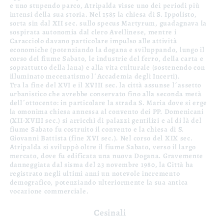
e uno stupendo parco, Atripalda visse uno dei periodi più
intensi della sua storia. Nel 1585 la chiesa di S. Ippolisto,
sorta sin dal XII sec. sullo specus Martyrum, guadagnava la
sospirata autonomia dal clero Avellinese, mentre i
Caracciolo davano particolare impulso alle attività
economiche (potenziando la dogana e sviluppando, lungo il
corso del fiume Sabato, le industrie del ferro, della carta e
soprattutto della lana) e alla vita culturale (sostenendo con
illuminato mecenatismo l´Accademia degli Incerti).
Tra la fine del XVI e il XVIII sec. la città assunse l´assetto
urbanistico che avrebbe conservato fino alla seconda metà
dell´ottocento: in particolare la strada S. Maria dove si erge
la omonima chiesa annessa al convento dei PP. Domenicani
(XII-XVIII sec.) si arricchì di palazzi gentilizi e al di là del
fiume Sabato fu costruito il convento e la chiesa di S.
Giovanni Battista (fine XVI sec.). Nel corso del XIX sec.
Atripalda si sviluppò oltre il fiume Sabato, verso il largo
mercato, dove fu edificata una nuova Dogana. Gravemente
danneggiata dal sisma del 23 novembre 1980, la Città ha
registrato negli ultimi anni un notevole incremento
demografico, potenziando ulteriormente la sua antica
vocazione commerciale.
Cesinali