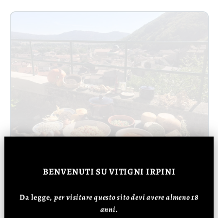
BENVENUTI
SU VITIGNI IRPINI
Da legge,
p
er visitare questo sito devi avere almeno 18
Bisaccia: il Castello Ducale e il Museo
anni.
Archeologico