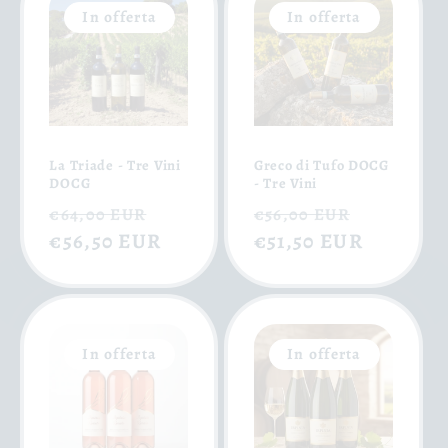
In offerta
In offerta
La Triade - Tre Vini
Greco di Tufo DOCG
DOCG
- Tre Vini
Prezzo
Prezzo
Prezzo
Prezzo
€64,00 EUR
€56,00 EUR
di
€56,50 EUR
scontato
di
€51,50 EUR
scontat
listino
listino
In offerta
In offerta