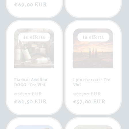
listino
di
€69,00 EUR
scontato
listino
In offerta
In offerta
Fiano di Avellino
I più ricercati - Tre
DOCG - Tre Vini
Vini
Prezzo
Prezzo
Prezzo
Prezzo
€68,00 EUR
€62,00 EUR
di
€62,50 EUR
scontato
di
€57,00 EUR
scontat
listino
listino