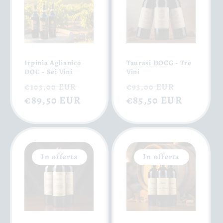
Irpinia Aglianico
Taurasi DOCG - Tre
DOC - Sei Vini
Vini
Prezzo
Prezzo
Prezzo
Prezzo
€103,00 EUR
€93,00 EUR
di
€89,50 EUR
scontato
di
€85,50 EUR
scontat
listino
listino
In offerta
In offerta