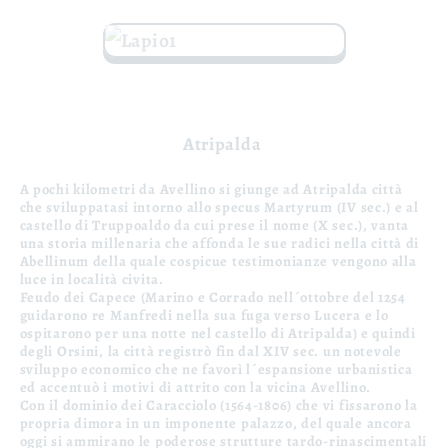
Atripalda
A pochi kilometri da Avellino si giunge ad Atripalda città
che sviluppatasi intorno allo specus Martyrum (IV sec.) e al
castello di Truppoaldo da cui prese il nome (X sec.), vanta
una storia millenaria che affonda le sue radici nella città di
Abellinum della quale cospicue testimonianze vengono alla
luce in località civita.
Feudo dei Capece (Marino e Corrado nell´ottobre del 1254
guidarono re Manfredi nella sua fuga verso Lucera e lo
ospitarono per una notte nel castello di Atripalda) e quindi
degli Orsini, la città registrò fin dal XIV sec. un notevole
sviluppo economico che ne favorì l´espansione urbanistica
ed accentuò i motivi di attrito con la vicina Avellino.
Con il dominio dei Caracciolo (1564-1806) che vi fissarono la
propria dimora in un imponente palazzo, del quale ancora
oggi si ammirano le poderose strutture tardo-rinascimentali