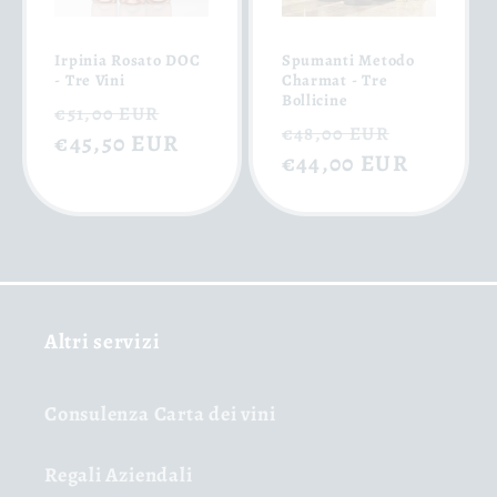
Irpinia Rosato DOC
Spumanti Metodo
- Tre Vini
Charmat - Tre
Bollicine
Prezzo
Prezzo
€51,00 EUR
Prezzo
Prezzo
€48,00 EUR
di
€45,50 EUR
scontato
di
€44,00 EUR
scontat
listino
listino
Altri servizi
Consulenza Carta dei vini
Regali Aziendali