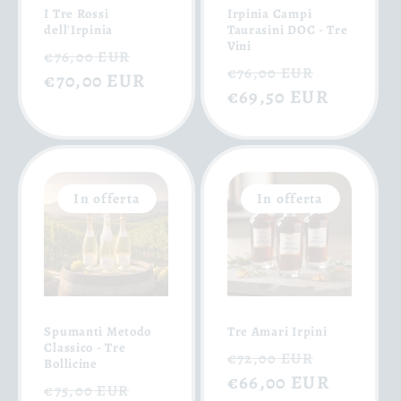
I Tre Rossi
Irpinia Campi
dell'Irpinia
Taurasini DOC - Tre
Vini
Prezzo
Prezzo
€76,00 EUR
Prezzo
Prezzo
€76,00 EUR
di
€70,00 EUR
scontato
di
€69,50 EUR
scontat
listino
listino
In offerta
In offerta
Spumanti Metodo
Tre Amari Irpini
Classico - Tre
Prezzo
Prezzo
€72,00 EUR
Bollicine
di
€66,00 EUR
scontat
Prezzo
Prezzo
€75,00 EUR