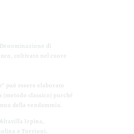
Denominazione di
anco, coltivato nel cuore
o” può essere elaborato
a (metodo classico) purché
'anno della vendemmia.
Altavilla Irpina,
olina e Torrioni.