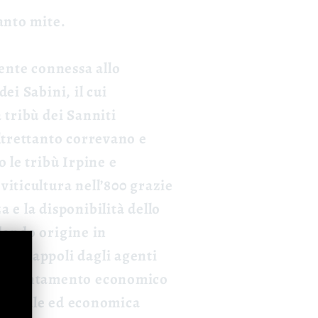
anto mite.
mente connessa allo
ei Sabini, il cui
 tribù dei Sanniti
altrettanto correvano e
 le tribù Irpine e
viticultura nell’800 grazie
 e la disponibilità dello
 dando origine in
 i grappoli dagli agenti
e sostentamento economico
e sociale ed economica