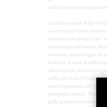
rado ci sono precipitazion
La coltivazione della vite
scorrere del fiume Sabato c
eponimo era Sabus (Cat. ap
stanziatasi nel bacino del
corrono, ancora oggi, le an
Sannite. L’area si rafforz
alla scoperta di enormi gi
zolfo gioverà all’esplosion
contemporanea alla tecnica
patogeni esterni. Testimo
delle popolazioni locali è 