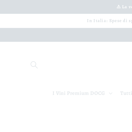
Vai
⚠️ La 
direttamente
ai contenuti
In Italia: Spese di 
I Vini Premium DOCG
Tutti