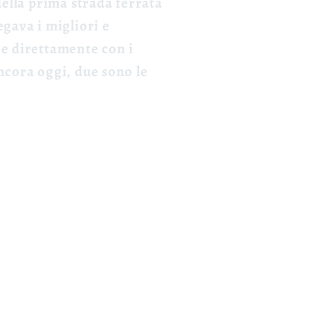
della prima strada ferrata
egava i migliori e
re direttamente con i
ancora oggi, due sono le