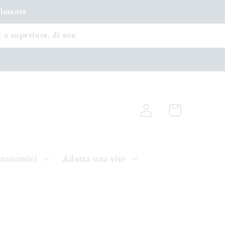
ilmente
i o superiore, di 90€
Accedi
Carrello
tronomici
Adotta una vite