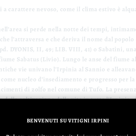
i a carattere nevoso, come il clima estivo è alqu
 nell’area si perde nella notte dei tempi, intima
he l’attraversa e che deriva il nome dal popolo d
d. DYONIS, II, 49; LIB. VIII, 41) o Sabatini, una
 fiume Sabatus (Livio). Lungo le anse del fiume 
tiche vie univano l’Irpinia al Sannio e alleavano
a come nucleo d’insediamento e progresso per la 
acimenti di zolfo nel comune di Tufo. La presenza
e della coltivazione della vite in tutta l’Irpinia,
 della “zolfatura” che permetteva di proteggere
nianza della presenza costante della vite qual
BENVENUTI
SU VITIGNI IRPINI
data dalla bibliografia che tratta dell’evoluzion