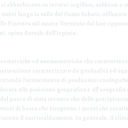
si abbarbicano su terreni argillosi, sabbiosi o 
 metri lungo la valle del fiume Sabato, affluente 
lle Finestra sul monte Terminio dal lato opposto
ni, spina dorsale dell’Irpinia.
drometriche ed anemometriche che caratterizza
maturazione caratterizzato da gradualità ed equi
sentendo l’ottenimento di produzioni enologiche
ovuta alla posizione geografica e all’orografia d
dal punto di vista termico che delle precipitaz
ettari di bosco che ricoprono i monti che carat
riscono il surriscaldamento. In generale, il clim