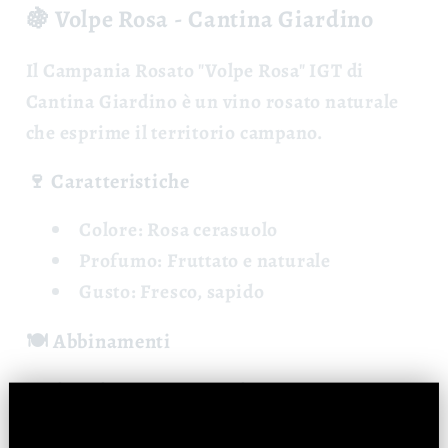
🍇 Volpe Rosa - Cantina Giardino
Il
Campania Rosato "Volpe Rosa" IGT
di
Cantina Giardino è un vino rosato naturale
che esprime il territorio campano.
🍷 Caratteristiche
Colore:
Rosa cerasuolo
Profumo:
Fruttato e naturale
Gusto:
Fresco, sapido
🍽️ Abbinamenti
Antipasti, pasta, pesce, pizza.
📊 Dati