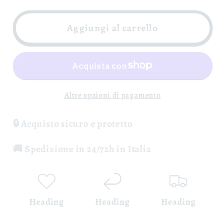
per
per
Campania
Campania
Aggiungi al carrello
Rosato
Rosato
Volpe
Volpe
Rosa
Rosa
IGT
IGT
-
-
Altre opzioni di pagamento
Cantina
Cantina
Giardino
Giardino
🔒 Acquisto sicuro e protetto
🚚 Spedizione in 24/72h in Italia
Heading
Heading
Heading