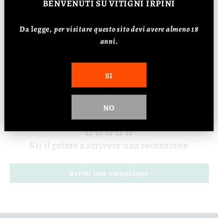
BENVENUTI
SU VITIGNI IRPINI
Vitigno: Aglianico
Da legge,
p
er visitare questo sito devi avere almeno 18
Affinamento: 3 mesi
anni.
Alcol: 12%
SI
Recensioni Clienti
NO
Sii il primo a scrivere una recensione
Scrivi una recensione