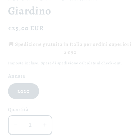
Giardino
Prezzo
€25,00 EUR
di
🚚 Spedizione gratuita in Italia per ordini superiori
listino
a €90
Imposte incluse.
Spese di spedizione
calcolate al check-out.
Annata
2020
Quantità
Diminuisci
Aumenta
quantità
quantità