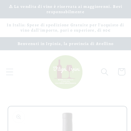
Vai
⚠️ La vendita di vino è riservata ai maggiorenni. Bevi
direttamente
responsabilmente
ai contenuti
In Italia: Spese di spedizione Gratuite per l'acquisto di
vino dall'importo, pari o superiore, di 90€
Benvenuti in Irpinia, la provincia di Avellino
Carrell
Passa alle
informazioni
sul prodotto