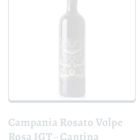
Apri
contenuti
multimediali
1
Campania Rosato Volpe
in
finestra
modale
Rosa IGT - Cantina