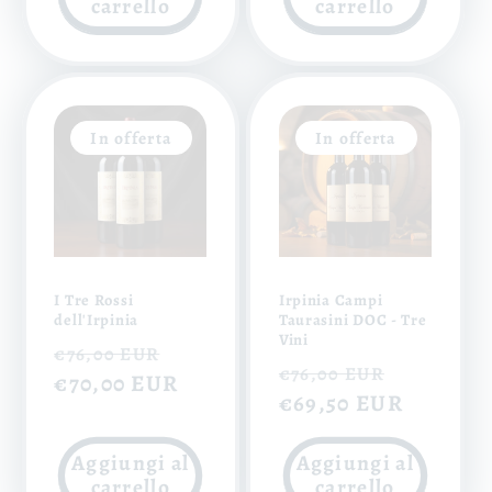
carrello
carrello
In offerta
In offerta
I Tre Rossi
Irpinia Campi
dell'Irpinia
Taurasini DOC - Tre
Vini
Prezzo
Prezzo
€76,00 EUR
Prezzo
Prezzo
€76,00 EUR
di
€70,00 EUR
scontato
di
€69,50 EUR
scontat
listino
listino
Aggiungi al
Aggiungi al
carrello
carrello