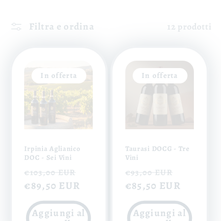
Filtra e ordina
12 prodotti
In offerta
In offerta
Irpinia Aglianico
Taurasi DOCG - Tre
DOC - Sei Vini
Vini
Prezzo
Prezzo
Prezzo
Prezzo
€103,00 EUR
€93,00 EUR
di
€89,50 EUR
scontato
di
€85,50 EUR
scontat
listino
listino
Aggiungi al
Aggiungi al