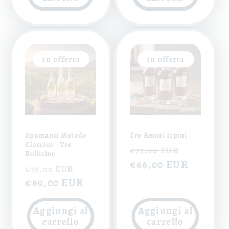
In offerta
In offerta
Spumanti Metodo
Tre Amari Irpini
Classico - Tre
Prezzo
Prezzo
€72,00 EUR
Bollicine
di
€66,00 EUR
scontat
Prezzo
Prezzo
€75,00 EUR
listino
di
€69,00 EUR
scontato
listino
Aggiungi al
Aggiungi al
carrello
carrello