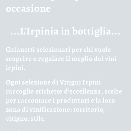
l
occasione
l
...L'Irpinia in bottiglia...
e
z
Cofanetti selezionati per chi vuole
scoprire o regalare il meglio dei vini
i
irpini.
o
Ogni selezione di Vitigni Irpini
n
raccoglie etichette d'eccellenza, scelte
e
per raccontare i produttori e la loro
zona di vinificazione: territorio,
:
vitigno, stile.