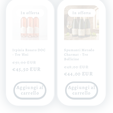
In offerta
In offerta
Irpinia Rosato DOC
Spumanti Metodo
- Tre Vini
Charmat - Tre
Bollicine
Prezzo
Prezzo
€51,00 EUR
Prezzo
Prezzo
€48,00 EUR
di
€45,50 EUR
scontato
di
€44,00 EUR
scontat
listino
listino
Aggiungi al
Aggiungi al
carrello
carrello