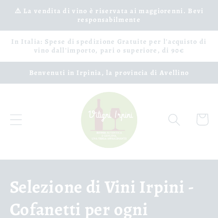
Vai
⚠️ La vendita di vino è riservata ai maggiorenni. Bevi
direttamente
responsabilmente
ai contenuti
In Italia: Spese di spedizione Gratuite per l'acquisto di
vino dall'importo, pari o superiore, di 90€
Benvenuti in Irpinia, la provincia di Avellino
Carrell
C
Selezione di Vini Irpini -
o
Cofanetti per ogni