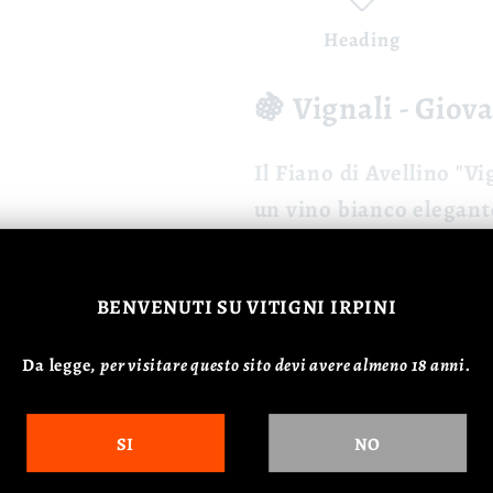
Heading
🍇 Vignali - Giov
Il
Fiano di Avellino "V
un vino bianco elegante
🍷 Caratteristiche
BENVENUTI
SU VITIGNI IRPINI
Colore:
Giallo do
Profumo:
Intenso
Da legge,
p
er visitare questo sito devi avere almeno 18 anni.
Gusto:
Strutturat
SI
NO
🍽️ Abbinamenti