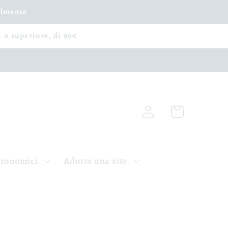
ilmente
i o superiore, di 90€
Accedi
Carrello
tronomici
Adotta una vite