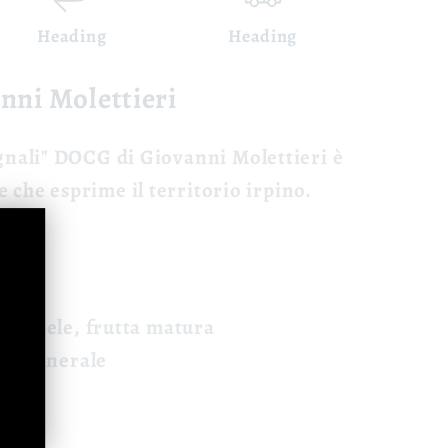
Heading
Heading
anni Molettieri
ignali" DOCG
di Giovanni Molettieri è
 che esprime il territorio irpino.
rato
 - miele, frutta matura
o, minerale