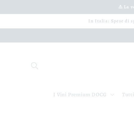
Vai
⚠️ La 
direttamente
ai contenuti
In Italia: Spese di 
I Vini Premium DOCG
Tutti