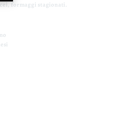
cei, formaggi stagionati.
ano
esi