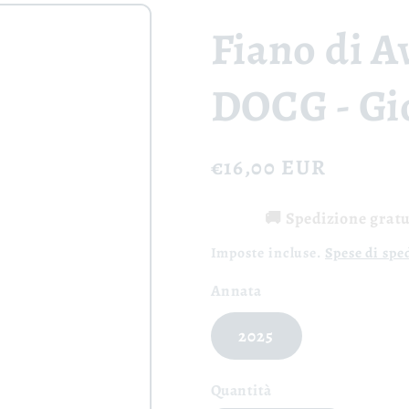
Fiano di A
DOCG - Gio
Prezzo
€16,00 EUR
di
🚚 Spedizione gratui
listino
Imposte incluse.
Spese di spe
Annata
2025
Quantità