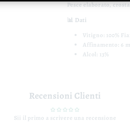
Pesce elaborato, crosta
📊 Dati
Vitigno: 100% Fi
Affinamento: 6 m
Alcol: 13%
Recensioni Clienti
Sii il primo a scrivere una recensione