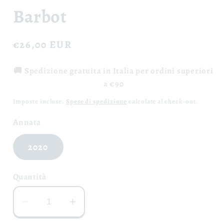
Barbot
Prezzo
€26,00 EUR
di
🚚 Spedizione gratuita in Italia per ordini superiori
listino
a €90
Imposte incluse.
Spese di spedizione
calcolate al check-out.
Annata
2020
Quantità
Diminuisci
Aumenta
quantità
quantità