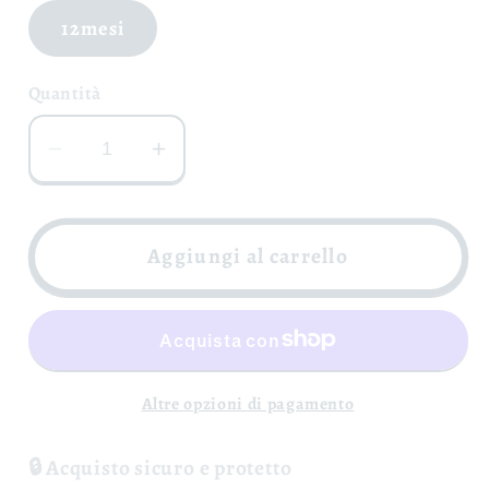
12mesi
Quantità
Diminuisci
Aumenta
quantità
quantità
per
per
Adotta
Adotta
Aggiungi al carrello
una
una
Vite
Vite
-
-
Azienda
Azienda
Agricola
Agricola
Altre opzioni di pagamento
Boccella
Boccella
🔒 Acquisto sicuro e protetto