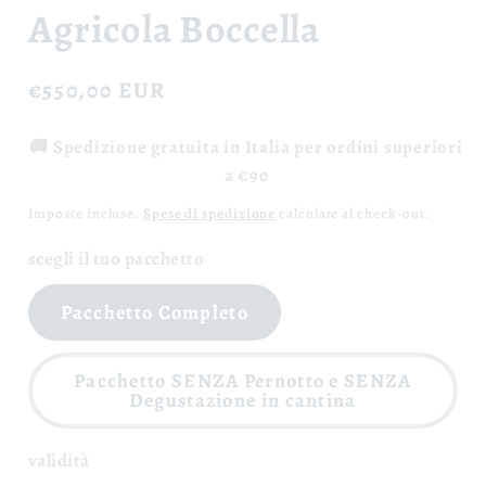
Agricola Boccella
Prezzo
€550,00 EUR
di
🚚 Spedizione gratuita in Italia per ordini superiori
listino
a €90
Imposte incluse.
Spese di spedizione
calcolate al check-out.
scegli il tuo pacchetto
Pacchetto Completo
Pacchetto SENZA Pernotto e SENZA
Degustazione in cantina
validità