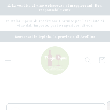
Vai
⚠️ La vendita di vino è riservata ai maggiorenni. Bevi
direttamente
responsabilmente
ai contenuti
In Italia: Spese di spedizione Gratuite per l'acquisto di
vino dall'importo, pari o superiore, di 90€
Benvenuti in Irpinia, la provincia di Avellino
Carrell
Passa alle
informazioni
sul prodotto