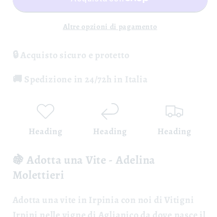
Adelina
Adelina
Molettieri
Molettieri
Altre opzioni di pagamento
🔒 Acquisto sicuro e protetto
🚚 Spedizione in 24/72h in Italia
Heading
Heading
Heading
🍇 Adotta una Vite - Adelina
Molettieri
Adotta una vite
in Irpinia con noi di Vitigni
Irpini nelle vigne di Aglianico da dove nasce il