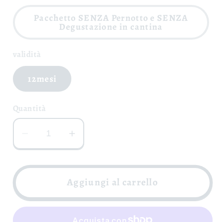
Pacchetto SENZA Pernotto e SENZA
Degustazione in cantina
validità
12mesi
Quantità
Diminuisci
Aumenta
quantità
quantità
per
per
Adotta
Adotta
Aggiungi al carrello
una
una
Vite
Vite
-
-