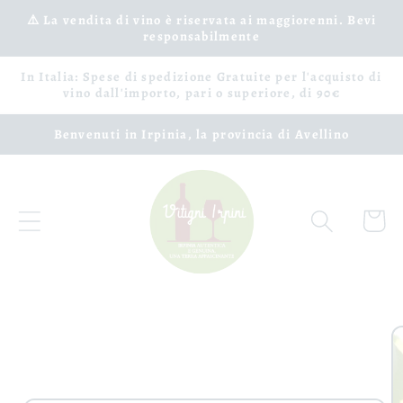
Vai
⚠️ La vendita di vino è riservata ai maggiorenni. Bevi
direttamente
responsabilmente
ai contenuti
In Italia: Spese di spedizione Gratuite per l'acquisto di
vino dall'importo, pari o superiore, di 90€
Benvenuti in Irpinia, la provincia di Avellino
Carrell
Passa alle
informazioni
sul prodotto