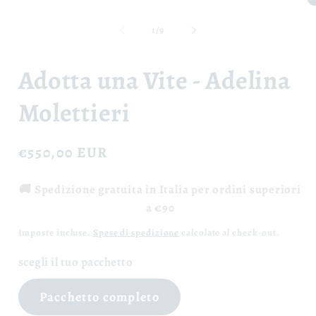
finestra
Ap
modale
co
mu
su
1
/
9
2
in
fi
Adotta una Vite - Adelina
m
Molettieri
Prezzo
€550,00 EUR
di
🚚 Spedizione gratuita in Italia per ordini superiori
listino
a €90
Imposte incluse.
Spese di spedizione
calcolate al check-out.
scegli il tuo pacchetto
Pacchetto completo