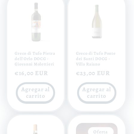
Greco di Tufo Pietra
Greco di Tufo Ponte
dell'Orlo DOCG -
dei Santi DOCG -
Giovanni Molettieri
Villa Raiano
Precio
€16,00 EUR
Precio
€23,00 EUR
habitual
habitual
Agregar al
Agregar al
carrito
carrito
Oferta