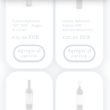
Irpinia Aglianico
Irpinia Aglianico
"RE" DOC - Poggio
Badius DOC -
al Calore
Antonio Molettieri
Precio
€13,00 EUR
Precio
€20,00 EUR
habitual
habitual
Agregar al
Agregar al
carrito
carrito