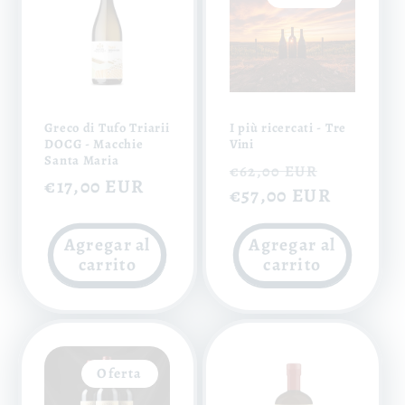
Greco di Tufo Triarii
I più ricercati - Tre
DOCG - Macchie
Vini
Santa Maria
Precio
Precio
€62,00 EUR
Precio
€17,00 EUR
habitual
€57,00 EUR
de
habitual
oferta
Agregar al
Agregar al
carrito
carrito
Oferta