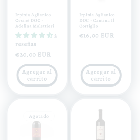
Irpinia Aglianico
Irpinia Aglianico
Cesinè DOC -
DOC - Cantina Il
Adelina Molettieri
Cortiglio
Precio
€16,00 EUR
2
reseñas
habitual
Precio
€20,00 EUR
habitual
Agregar al
Agregar al
carrito
carrito
Agotado