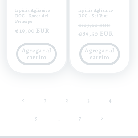
Irpinia Aglianico
Irpinia Aglianico
DOC - Rocca del
DOC - Sei Vini
Principe
Precio
Precio
€103,00 EUR
Precio
€19,00 EUR
habitual
€89,50 EUR
de
habitual
oferta
Agregar al
Agregar al
carrito
carrito
3
1
2
4
…
5
7