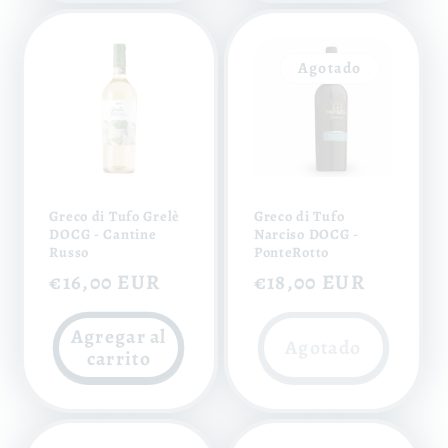
Agotado
Greco di Tufo Grelè
Greco di Tufo
DOCG - Cantine
Narciso DOCG -
Russo
PonteRotto
Precio
€16,00 EUR
Precio
€18,00 EUR
habitual
habitual
Agregar al
Agotado
carrito