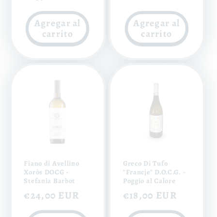
habitual
Agregar al
Agregar al
carrito
carrito
Fiano di Avellino
Greco Di Tufo
Xoròs DOCG -
"Francje" D.O.C.G. -
Stefania Barbot
Poggio al Calore
Precio
€24,00 EUR
Precio
€18,00 EUR
habitual
habitual