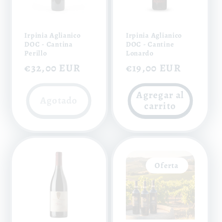
Irpinia Aglianico
Irpinia Aglianico
DOC - Cantina
DOC - Cantine
Perillo
Lonardo
Precio
€32,00 EUR
Precio
€19,00 EUR
habitual
habitual
Agregar al
Agotado
carrito
Oferta