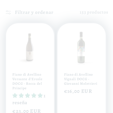
l
Filtrar y ordenar
153 productos
e
c
c
i
ó
n
Fiano di Avellino
Fiano di Avellino
Versante d'Ercole
Vignali DOCG -
DOCG - Rocca del
Giovanni Molettieri
:
Principe
Precio
€16,00 EUR
1
habitual
reseña
Precio
€23,00 EUR