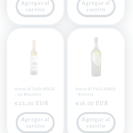
Agregar al
Agregar al
carrito
carrito
Greco di Tufo DOCG
Greco di Tufo DOCG
- Le Masciare
- Sertura
Precio
€22,00 EUR
Precio
€18,00 EUR
habitual
habitual
Agregar al
Agregar al
carrito
carrito