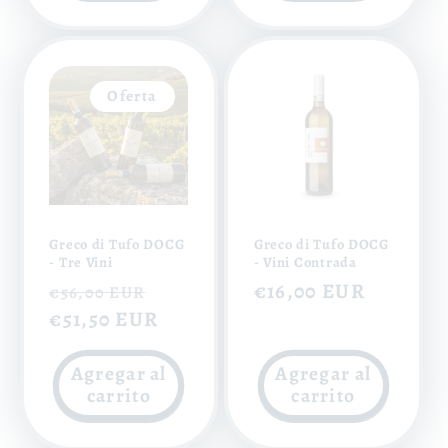
Oferta
Greco di Tufo DOCG
Greco di Tufo DOCG
- Tre Vini
- Vini Contrada
Precio
Precio
Precio
€16,00 EUR
€56,00 EUR
habitual
€51,50 EUR
de
habitual
oferta
Agregar al
Agregar al
carrito
carrito