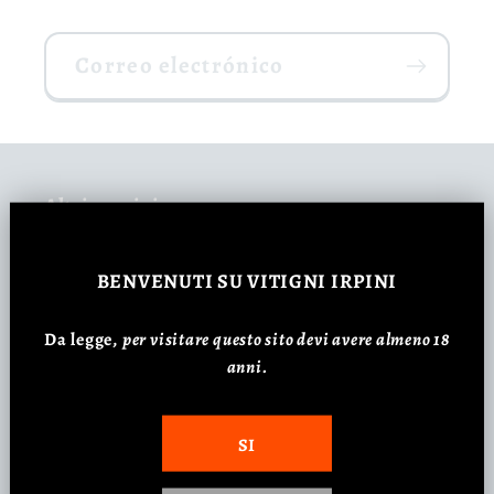
Correo electrónico
Altri servizi
Consulenza Carta dei vini
BENVENUTI
SU VITIGNI IRPINI
Regali Aziendali
Da legge,
p
er visitare questo sito devi avere almeno 18
anni.
Feste ed Eventi Aziendali
SI
Recensione dei Clienti