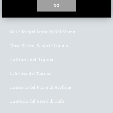
NO
L'Irpinia e Vitigni Irpini
Cos'è Vitigni Irpini & Chi Siamo
Dove Siamo, Scopri l'Irpinia
La Storia dell'Irpinia
la Storia del Taurasi
La storia del Fiano di Avellino
La storia del Greco di Tufo