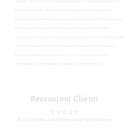
seconda della vasca. A sfecciatura avvenuta il vino viene stoccato in
botti di rovere di 5 hl e di 15 hl, nessuna di primo passaggio. La
fermentazione malolattica, partita spontaneamente, dura circa 13 gg
.
Affinamento:
3
0 mesi di cui almeno 24 in legno. Il vino viene
assemblato in acciaio e messo in bottiglia senza l’ausilio di filtrazione
a luglio
.
Vendemmia:
ottobre-novembre.
Sistema di allevamento:
Cordone Speronato.
Resa uva:
50 q.li/ha.
Resa vino:
55-60%
..
Produzione:
4000 bottiglie.
Temperatura di servizio:
18°c
Recensioni Clienti
Sii il primo a scrivere una recensione