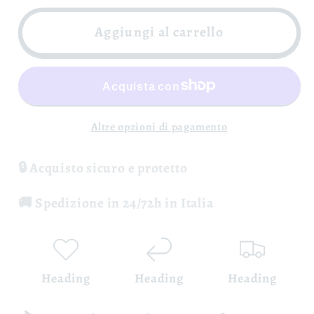
per
per
Taurasi
Taurasi
Aggiungi al carrello
DOCG
DOCG
-
-
Cantine
Cantine
Lonardo
Lonardo
Altre opzioni di pagamento
🔒 Acquisto sicuro e protetto
🚚 Spedizione in 24/72h in Italia
Heading
Heading
Heading