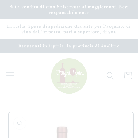
Vai
⚠️ La vendita di vino è riservata ai maggiorenni. Bevi
direttamente
responsabilmente
ai contenuti
In Italia: Spese di spedizione Gratuite per l'acquisto di
vino dall'importo, pari o superiore, di 90€
Benvenuti in Irpinia, la provincia di Avellino
Carrell
Passa alle
informazioni
sul prodotto