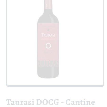
Apri
contenuti
multimediali
1
Taurasi DOCG - Cantine
in
finestra