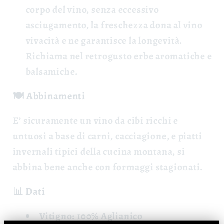
corpo del vino, senza eccessivo
asciugamento, la freschezza dona al vino
vivacità e ne garantisce la longevità.
Richiama nel retrogusto erbe aromatiche e
balsamiche.
🍽️ Abbinamenti
E’ sicuramente un vino da cibi ricchi e
untuosi a base di carni, cacciagione, e piatti
invernali tipici della cucina montana, si
abbina bene anche con formaggi stagionati.
📊 Dati
Vitigno: 100% Aglianico