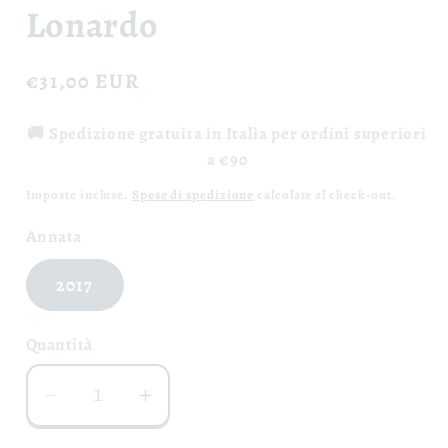
modale
Lonardo
Prezzo
€31,00 EUR
di
🚚 Spedizione gratuita in Italia per ordini superiori
listino
a €90
Imposte incluse.
Spese di spedizione
calcolate al check-out.
Annata
2017
Quantità
Diminuisci
Aumenta
quantità
quantità