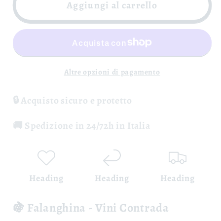
Irpinia
Irpinia
Aggiungi al carrello
Falanghina
Falanghina
DOC
DOC
-
-
Vini
Vini
Contrada
Contrada
Altre opzioni di pagamento
🔒 Acquisto sicuro e protetto
🚚 Spedizione in 24/72h in Italia
Heading
Heading
Heading
🍇 Falanghina - Vini Contrada