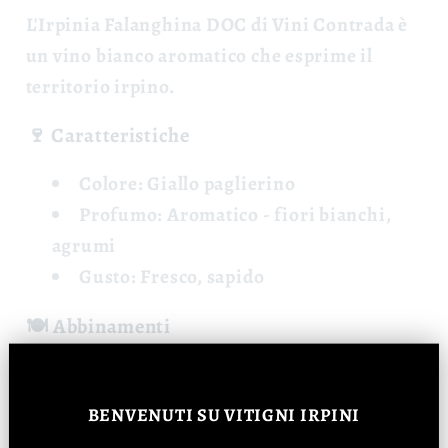
L'
Irpinia Falanghina DOC
di Vini Contrada è
un vino bianco aromatico che esprime il
territorio irpino.
🍷 Caratteristiche
Colore:
Giallo paglierino
Profumo:
Aromatico - fiori bianchi,
agrumi
Gusto:
Fresco, sapido
🍽️ Abbinamenti
Pesce, crostacei, formaggi freschi.
BENVENUTI
SU VITIGNI IRPINI
📊 Dati