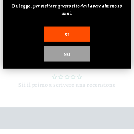
Da legge,
p
er visitare questo sito devi avere almeno 18
Vitigno: 100% Falanghina
anni.
Affinamento: 4 mesi
Alcol: 12%
SI
NO
Recensioni Clienti
Sii il primo a scrivere una recensione