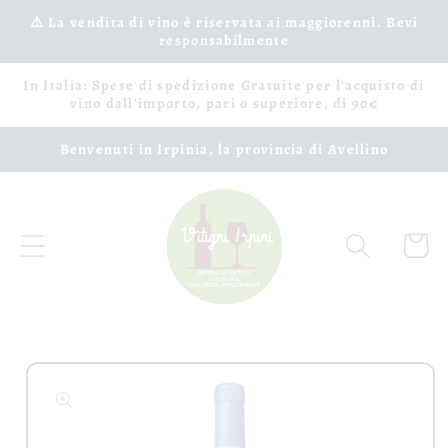
Vai
⚠️ La vendita di vino è riservata ai maggiorenni. Bevi
direttamente
responsabilmente
ai contenuti
In Italia: Spese di spedizione Gratuite per l'acquisto di
vino dall'importo, pari o superiore, di 90€
Benvenuti in Irpinia, la provincia di Avellino
Carrell
Passa alle
informazioni
sul prodotto