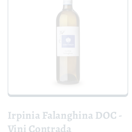
Apri
contenuti
multimediali
1
Irpinia Falanghina DOC -
in
finestra
modale
Vini Contrada