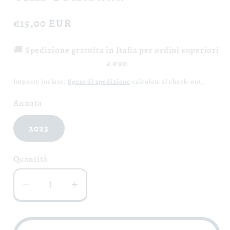
Prezzo
€15,00 EUR
di
🚚 Spedizione gratuita in Italia per ordini superiori
listino
a €90
Imposte incluse.
Spese di spedizione
calcolate al check-out.
Annata
2023
Quantità
Diminuisci
Aumenta
quantità
quantità
per
per