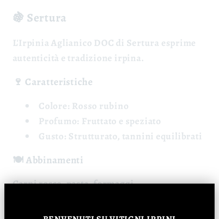
🍇 Sertura
L'
Irpinia Aglianico DOC
di Sertura esprime
autenticità e tradizione irpina.
🍷 Caratteristiche
Colore:
Rosso rubino
Profumo:
Fruttato e speziato
Gusto:
Strutturato, tannini equilibrati
🍽️ Abbinamenti
Carni rosse, pasta, formaggi.
📊 Dati
BENVENUTI
SU VITIGNI IRPINI