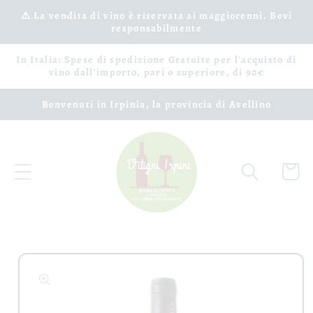
Vai
⚠️ La vendita di vino è riservata ai maggiorenni. Bevi
direttamente
responsabilmente
ai contenuti
In Italia: Spese di spedizione Gratuite per l'acquisto di
vino dall'importo, pari o superiore, di 90€
Benvenuti in Irpinia, la provincia di Avellino
Carrell
Passa alle
informazioni
sul prodotto