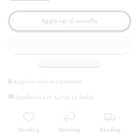
quantità
quantità
per
per
Irpinia
Irpinia
Aggiungi al carrello
Aglianico
Aglianico
DOC
DOC
-
-
Sertura
Sertura
🔒 Acquisto sicuro e protetto
🚚 Spedizione in 24/72h in Italia
Heading
Heading
Heading