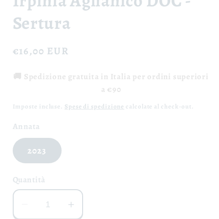
Irpinia Aglianico DOC -
finestra
modale
Sertura
Prezzo
€16,00 EUR
di
🚚 Spedizione gratuita in Italia per ordini superiori
listino
a €90
Imposte incluse.
Spese di spedizione
calcolate al check-out.
Annata
2023
Quantità
Diminuisci
Aumenta