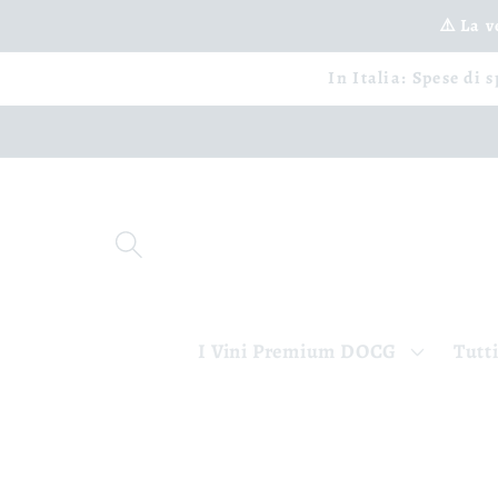
Vai
⚠️ La 
direttamente
ai contenuti
In Italia: Spese di 
I Vini Premium DOCG
Tutti