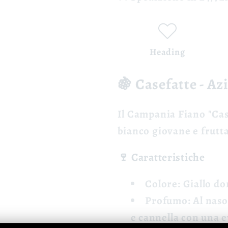
Heading
🍇 Casefatte - Az
Il
Campania Fiano "Cas
bianco giovane e frutt
🍷 Caratteristiche
Colore:
Giallo dor
Profumo:
Al naso
e cannella con una 