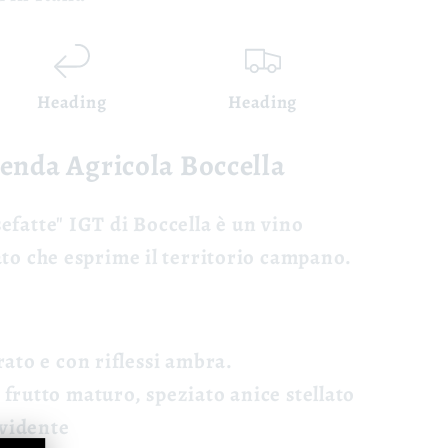
Heading
Heading
ienda Agricola Boccella
efatte" IGT
di Boccella è un vino
ato che esprime il territorio campano.
ato e con riflessi ambra.
 frutto maturo, speziato anice stellato
evidente