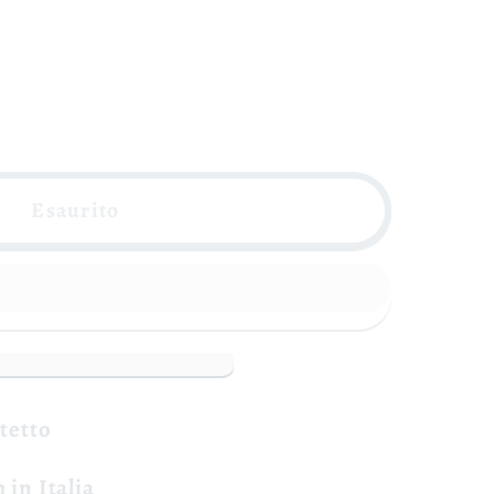
a
Esaurito
otetto
 in Italia