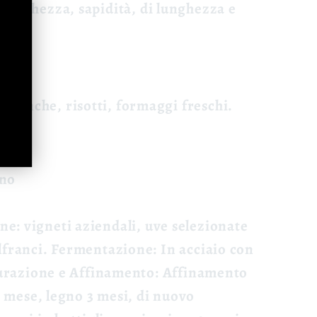
freschezza, sapidità, di lunghezza e
i bianche, risotti, formaggi freschi.
ano
ne:
vigneti aziendali, uve selezionate
lfranci.
Fermentazione
:
In acciaio con
razione e Affinamento:
Affinamento
 1 mese, legno 3 mesi, di nuovo