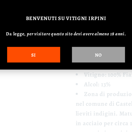
Gusto:
Piacevole 
struttura.
BENVENUTI
SU VITIGNI IRPINI
🍽️ Abbinamenti
Da legge,
p
er visitare questo sito devi avere almeno 18 anni.
Pesce alla griglia, carn
SI
NO
📊 Dati
Vitigno: 100% Fi
Alcol: 13%
Zona di produzio
nel comune di Caste
lieviti indigini.
Matu
in acciaio per circa