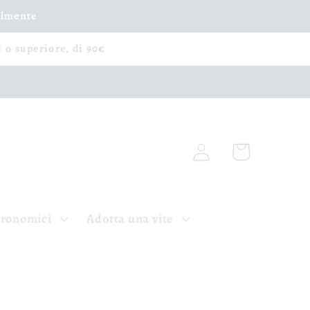
ilmente
i o superiore, di 90€
Accedi
Carrello
tronomici
Adotta una vite