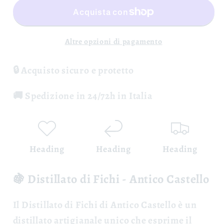
Rossi
Rossi
di
di
San
San
Altre opzioni di pagamento
Mango
Mango
-
-
🔒 Acquisto sicuro e protetto
Antico
Antico
Castello
Castello
🚚 Spedizione in 24/72h in Italia
Heading
Heading
Heading
🍇 Distillato di Fichi - Antico Castello
Il
Distillato di Fichi
di Antico Castello è un
distillato artigianale unico che esprime il