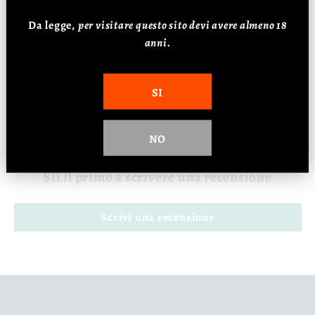
Metodo: Distillazione artigianale
Da legge,
p
er visitare questo sito devi avere almeno 18
Alcol: 40%
anni.
SI
Recensioni Clienti
NO
Sii il primo a scrivere una recensione
Scrivi una recensione