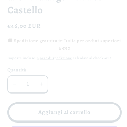
Castello
Prezzo
€46,00 EUR
di
🚚 Spedizione gratuita in Italia per ordini superiori
listino
a €90
Imposte incluse.
Spese di spedizione
calcolate al check-out.
Quantità
Diminuisci
Aumenta
quantità
quantità
per
per
Acquavite
Acquavite
Aggiungi al carrello
di
di
Fichi
Fichi