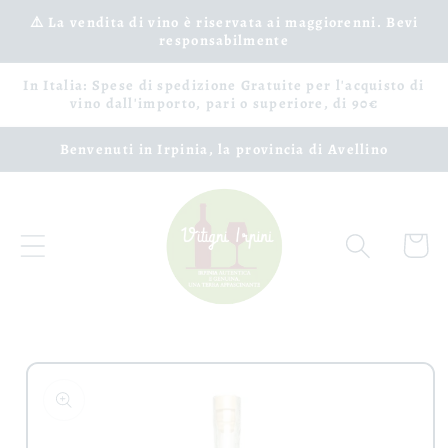
Vai
⚠️ La vendita di vino è riservata ai maggiorenni. Bevi
direttamente
responsabilmente
ai contenuti
In Italia: Spese di spedizione Gratuite per l'acquisto di
vino dall'importo, pari o superiore, di 90€
Benvenuti in Irpinia, la provincia di Avellino
Carrell
Passa alle
informazioni
sul prodotto