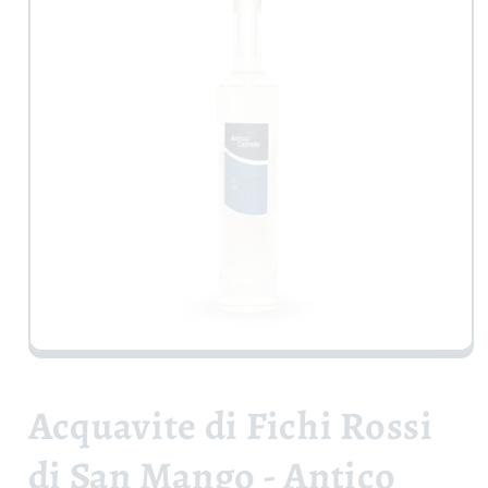
Apri
contenuti
multimediali
1
Acquavite di Fichi Rossi
in
finestra
modale
di San Mango - Antico