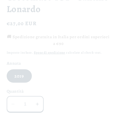
Lonardo
Prezzo
€27,00 EUR
di
🚚 Spedizione gratuita in Italia per ordini superiori
listino
a €90
Imposte incluse.
Spese di spedizione
calcolate al check-out.
Annata
2019
Quantità
Diminuisci
Aumenta
quantità
quantità