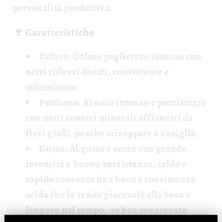
personalità produttiva.
🍷 Caratteristiche
Colore:
Colore paglierino intenso con
netti riflessi dorati, consistente e
voluminoso
Profumo:
Al naso intenso e persistente
con netti sentori minerali affiancati da
fiori gialli, pesche sciroppate e vaniglia.
Gusto:
Al gusto e secco con grande
intensità e buona persistenza, caldo e
sapido conserva una buona consistenza
acida che lo rende piacevole alla beva e
longevo nel tempo, se ben conservato