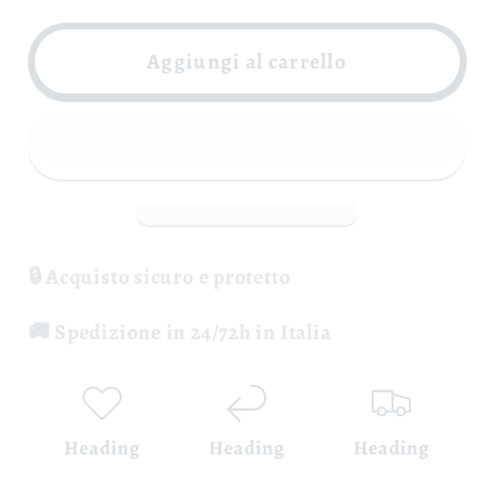
per
per
Campania
Campania
Aggiungi al carrello
Bianco
Bianco
Grecomusc&#39;
Grecomusc&#39;
IGT
IGT
-
-
Cantine
Cantine
Lonardo
Lonardo
🔒 Acquisto sicuro e protetto
🚚 Spedizione in 24/72h in Italia
Heading
Heading
Heading