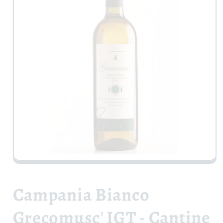
Apri
contenuti
multimediali
1
Campania Bianco
in
finestra
modale
Grecomusc' IGT - Cantine