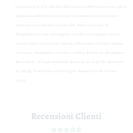
temperatura di 18°C. Alla fine della stessa si effettua un travaso per la
separazione delle fecce grossolane in contenitori di acciaio dove
riposa per circa 6/8 mesi su fecce fini. Dopo vari travasi di
illimpidimento viene imbottigliato con filtrazione grossa tramite
cartucce inerti di porosità 3 micron
.
Affinamento:
bottiglia almeno
10/12 mesi.
Vendemmia:
settembre-ottobre.
Sistema di allevamento:
Misto Guyot – Pergola Avellinese.
Resa uva:
35-50 q.li/ha.
Resa vino:
45-50%/Ql.
Produzione:
2500 bottiglie.
Temperatura di servizio:
10/12°c
Recensioni Clienti