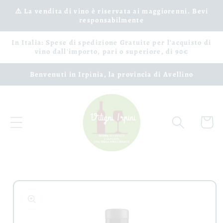
Vai
⚠️ La vendita di vino è riservata ai maggiorenni. Bevi
direttamente
responsabilmente
ai contenuti
In Italia: Spese di spedizione Gratuite per l'acquisto di
vino dall'importo, pari o superiore, di 90€
Benvenuti in Irpinia, la provincia di Avellino
Carrell
Passa alle
informazioni
sul prodotto