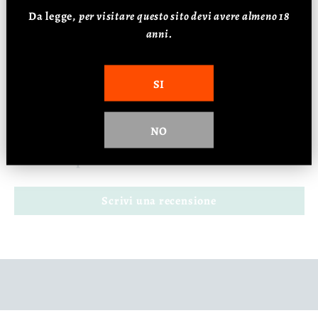
Da legge,
p
er visitare questo sito devi avere almeno 18
Alcol: 30%
anni.
SI
Recensioni Clienti
NO
Sii il primo a scrivere una recensione
Scrivi una recensione