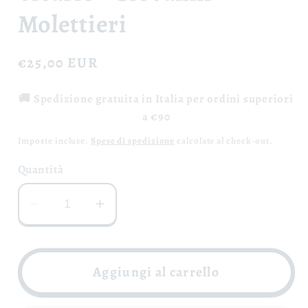
Molettieri
Prezzo
€25,00 EUR
di
🚚 Spedizione gratuita in Italia per ordini superiori
listino
a €90
Imposte incluse.
Spese di spedizione
calcolate al check-out.
Quantità
Diminuisci
Aumenta
quantità
quantità
per
per
Amaro
Amaro
Aggiungi al carrello
di
di
Aglianico
Aglianico