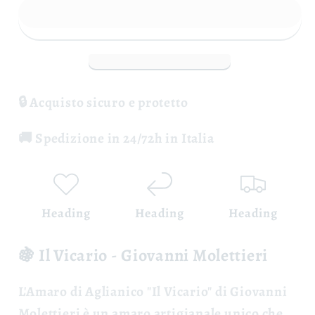
Il
Il
Vicario
Vicario
-
-
Giovanni
Giovanni
Molettieri
Molettieri
🔒 Acquisto sicuro e protetto
🚚 Spedizione in 24/72h in Italia
Heading
Heading
Heading
🍇 Il Vicario - Giovanni Molettieri
L'
Amaro di Aglianico "Il Vicario"
di Giovanni
Molettieri è un amaro artigianale unico che