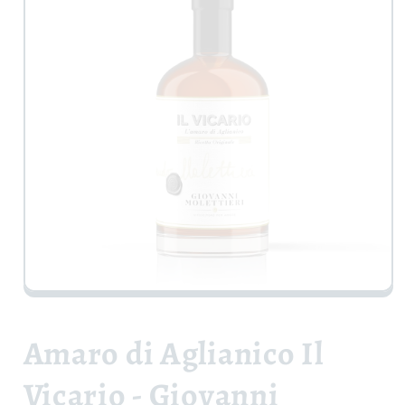
Apri
contenuti
multimediali
1
Amaro di Aglianico Il
in
finestra
modale
Vicario - Giovanni