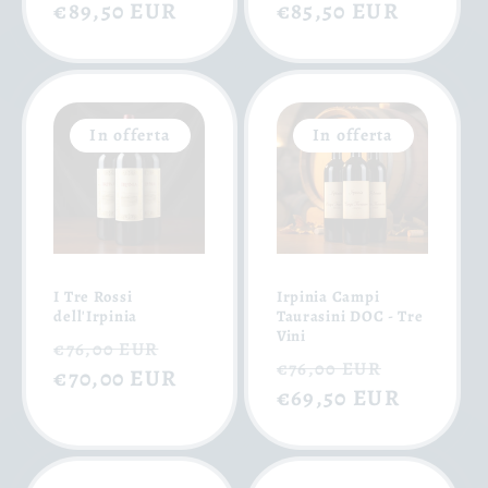
di
€89,50 EUR
scontato
di
€85,50 EUR
scontat
listino
listino
In offerta
In offerta
I Tre Rossi
Irpinia Campi
dell'Irpinia
Taurasini DOC - Tre
Vini
Prezzo
Prezzo
€76,00 EUR
Prezzo
Prezzo
€76,00 EUR
di
€70,00 EUR
scontato
di
€69,50 EUR
scontat
listino
listino