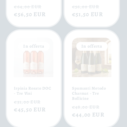
Prezzo
Prezzo
Prezzo
Prezzo
€64,00 EUR
€56,00 EUR
di
€56,50 EUR
scontato
di
€51,50 EUR
scontat
listino
listino
In offerta
In offerta
Irpinia Rosato DOC
Spumanti Metodo
- Tre Vini
Charmat - Tre
Bollicine
Prezzo
Prezzo
€51,00 EUR
Prezzo
Prezzo
€48,00 EUR
di
€45,50 EUR
scontato
di
€44,00 EUR
scontat
listino
listino