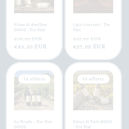
Fiano di Avellino
I più ricercati - Tre
DOCG - Tre Vini
Vini
Prezzo
Prezzo
Prezzo
Prezzo
€68,00 EUR
€62,00 EUR
di
€62,50 EUR
scontato
di
€57,00 EUR
scontat
listino
listino
In offerta
In offerta
La Triade - Tre Vini
Greco di Tufo DOCG
DOCG
- Tre Vini