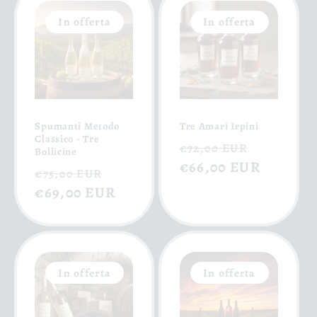
In offerta
In offerta
Spumanti Metodo
Tre Amari Irpini
Classico - Tre
Prezzo
Prezzo
€72,00 EUR
Bollicine
di
€66,00 EUR
scontat
Prezzo
Prezzo
€75,00 EUR
listino
di
€69,00 EUR
scontato
listino
In offerta
In offerta