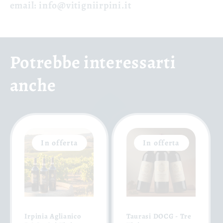
email
: info@vitigniirpini.it
Potrebbe interessarti
anche
In offerta
In offerta
Irpinia Aglianico
Taurasi DOCG - Tre