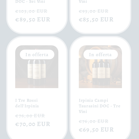
DOC - Sei Vini
Vini
Prezzo
Prezzo
Prezzo
Prezzo
€103,00 EUR
€93,00 EUR
di
€89,50 EUR
scontato
di
€85,50 EUR
scontat
listino
listino
In offerta
In offerta
I Tre Rossi
Irpinia Campi
dell'Irpinia
Taurasini DOC - Tre
Vini
Prezzo
Prezzo
€76,00 EUR
Prezzo
Prezzo
€76,00 EUR
di
€70,00 EUR
scontato
di
€69,50 EUR
scontat
listino
listino