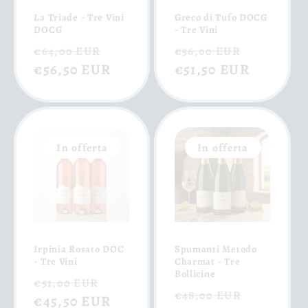
La Triade - Tre Vini
Greco di Tufo DOCG
DOCG
- Tre Vini
Prezzo
Prezzo
Prezzo
Prezzo
€64,00 EUR
€56,00 EUR
di
€56,50 EUR
scontato
di
€51,50 EUR
scontat
listino
listino
In offerta
In offerta
Irpinia Rosato DOC
Spumanti Metodo
- Tre Vini
Charmat - Tre
Bollicine
Prezzo
Prezzo
€51,00 EUR
Prezzo
Prezzo
€48,00 EUR
di
€45,50 EUR
scontato