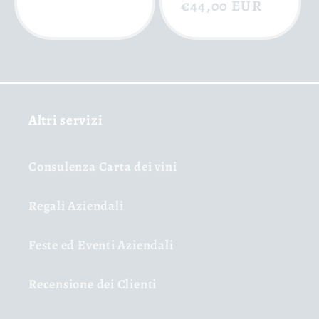
di
€44,00 EUR
scontat
listino
listino
Altri servizi
Consulenza Carta dei vini
Regali Aziendali
Feste ed Eventi Aziendali
Recensione dei Clienti