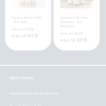
Irpinia Rosato DOC
Spumanti Metodo
- Tre Vini
Charmat - Tre
Bollicine
Prix
Prix
€51,00 EUR
Prix
Prix
€48,00 EUR
habituel
€45,50 EUR
soldé
habituel
€44,00 EUR
soldé
Altri servizi
Consulenza Carta dei vini