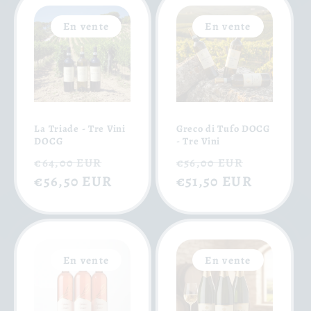
En vente
En vente
La Triade - Tre Vini
Greco di Tufo DOCG
DOCG
- Tre Vini
Prix
Prix
Prix
Prix
€64,00 EUR
€56,00 EUR
habituel
€56,50 EUR
soldé
habituel
€51,50 EUR
soldé
En vente
En vente