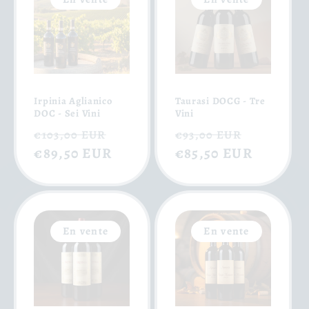
Irpinia Aglianico
Taurasi DOCG - Tre
DOC - Sei Vini
Vini
Prix
Prix
Prix
Prix
€103,00 EUR
€93,00 EUR
habituel
€89,50 EUR
soldé
habituel
€85,50 EUR
soldé
En vente
En vente