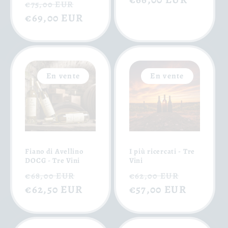
Prix
Prix
€75,00 EUR
habituel
€69,00 EUR
soldé
En vente
En vente
Fiano di Avellino
I più ricercati - Tre
DOCG - Tre Vini
Vini
Prix
Prix
Prix
Prix
€68,00 EUR
€62,00 EUR
habituel
€62,50 EUR
soldé
habituel
€57,00 EUR
soldé