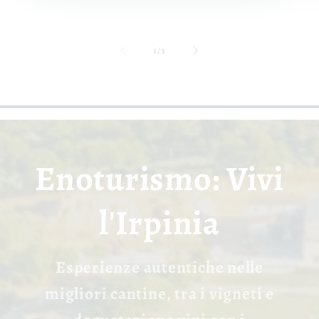
de
1
/
3
Enoturismo: Vivi
l'Irpinia
Esperienze autentiche nelle
migliori cantine, tra i vigneti e