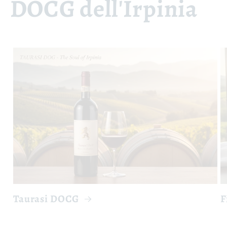
DOCG dell'Irpinia
Taurasi DOCG
F