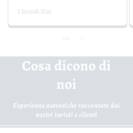
I Grandi Vini
de
1
/
15
Cosa dicono di
noi
Esperienze autentiche raccontate dai
nostri turisti e clienti