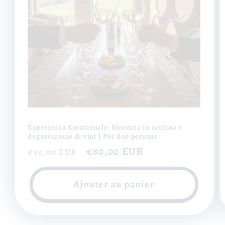
Esperienza Emozionale: Giornata in cantina e
degustazione di vini | Per due persone
Prix
Prix
€80,00 EUR
€90,00 EUR
habituel
soldé
Ajouter au panier