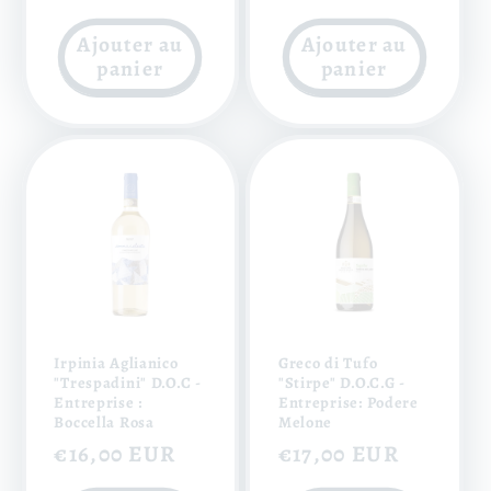
habituel
Ajouter au
Ajouter au
panier
panier
Irpinia Aglianico
Greco di Tufo
"Trespadini" D.O.C -
"Stirpe" D.O.C.G -
Entreprise :
Entreprise: Podere
Boccella Rosa
Melone
Prix
€16,00 EUR
Prix
€17,00 EUR
habituel
habituel