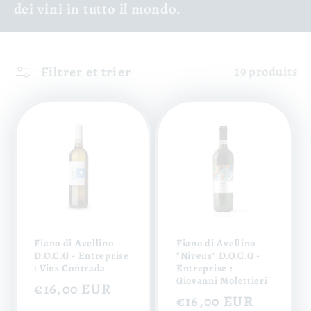
dei vini in tutto il mondo.
Filtrer et trier
19 produits
Fiano di Avellino
Fiano di Avellino
D.O.C.G - Entreprise
"Niveus" D.O.C.G -
: Vins Contrada
Entreprise :
Giovanni Molettieri
Prix
€16,00 EUR
Prix
€16,00 EUR
habituel