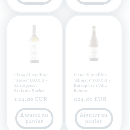
Fiano di Avellino
Fiano di Avellino
"Xoròs" D.O.C.G -
"Alimata" D.O.C.G -
Entreprise :
Entreprise : Villa
Stefania Barbot
Raiano
Prix
€24,00 EUR
Prix
€24,00 EUR
habituel
habituel
Ajouter au
Ajouter au
panier
panier