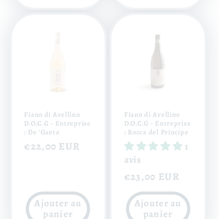
Fiano di Avellino
Fiano di Avellino
D.O.C.G - Entreprise
D.O.C.G - Entreprise
: De 'Gaeta
: Rocca del Principe
Prix
€22,00 EUR
1
habituel
avis
Prix
€23,00 EUR
habituel
Ajouter au
Ajouter au
panier
panier