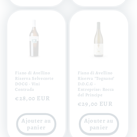
Fiano di Avellino
Fiano di Avellino
Riserva Selvecorte
Riserva "Tognano"
DOCG - Vini
D.O.C.G -
Contrada
Entreprise: Rocca
del Principe
Prix
€28,00 EUR
Prix
€29,00 EUR
habituel
habituel
Ajouter au
Ajouter au
panier
panier