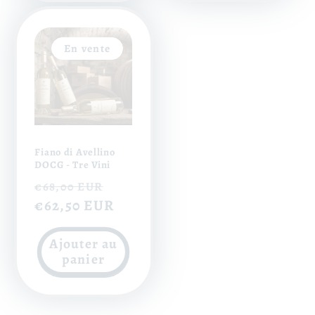
En vente
Fiano di Avellino
DOCG - Tre Vini
Prix
Prix
€68,00 EUR
habituel
€62,50 EUR
soldé
Ajouter au
panier