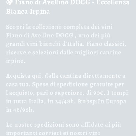
🍇 Fiano di Avellino DOCG - Eccellenza
l
Bianca Irpina
l
Scopri la
collezione completa dei vini
e
Fiano di Avellino DOCG
, uno dei più
grandi vini bianchi d'Italia. Fiano classici,
c
riserve e selezioni dalle migliori cantine
t
irpine.
i
Acquista qui, dalla cantina direttamente a
casa tua. Spese di spedizione gratuite per
o
l'acquisto, pari o superiore, di 90€. I tempi
in tutta Italia, in 24/48h. &nbsp;In Europa
n
in 48/96h.
:
Le nostre spedizioni sono affidate ai più
importanti corrieri ei nostri vini