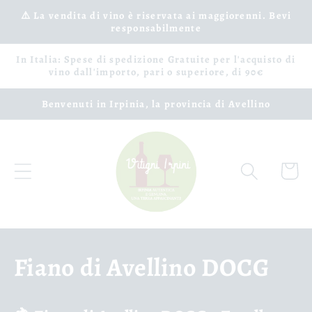
Ignorer
et passer
⚠️ La vendita di vino è riservata ai maggiorenni. Bevi
responsabilmente
au
contenu
In Italia: Spese di spedizione Gratuite per l'acquisto di
vino dall'importo, pari o superiore, di 90€
Benvenuti in Irpinia, la provincia di Avellino
Panier
C
Fiano di Avellino DOCG
o